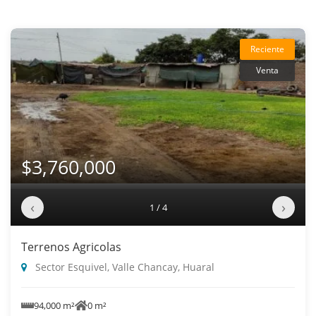
Reciente
Venta
$3,760,000
‹
›
1 / 4
Terrenos Agricolas
Sector Esquivel, Valle Chancay, Huaral
94,000 m²
0 m²