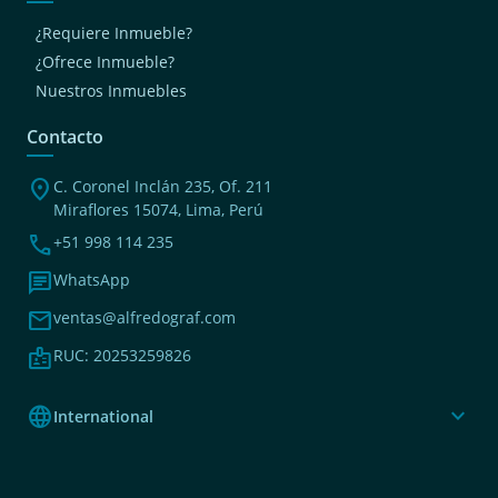
¿Requiere Inmueble?
¿Ofrece Inmueble?
Nuestros Inmuebles
Contacto
location_on
C. Coronel Inclán 235, Of. 211
Miraflores 15074, Lima, Perú
phone
+51 998 114 235
chat
WhatsApp
mail
ventas@alfredograf.com
badge
RUC: 20253259826
language
expand_more
International