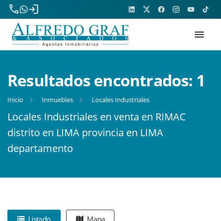
phone
login
menu
Resultados encontrados:
1
Inicio
Inmuebles
Locales Industriales
Locales Industriales en venta en RIMAC
distrito en LIMA provincia en LIMA
departamento
Listado
Mapa