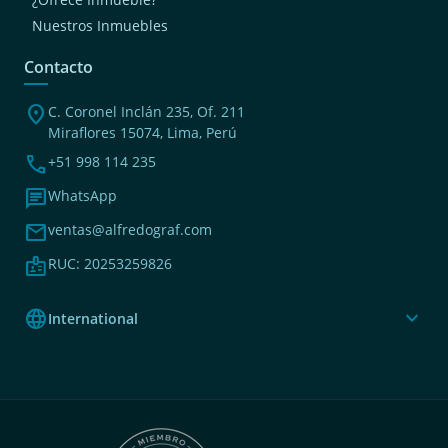
Nuestros Inmuebles
Contacto
location_on
C. Coronel Inclán 235, Of. 211
Miraflores 15074, Lima, Perú
phone
+51 998 114 235
chat
WhatsApp
mail
ventas@alfredograf.com
badge
RUC: 20253259826
language
expand_more
International