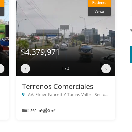
Reciente
Venta
$4,379,971
›
‹
›
1 / 4
Terrenos Comerciales
AV. Elmer Faucett Y Tomas Valle - Sector, Callao
4,562 m²
0 m²