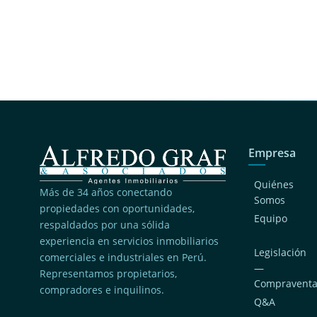
Empresa
Quiénes
Más de 34 años conectando
Somos
propiedades con oportunidades,
Equipo
respaldados por una sólida
experiencia en servicios inmobiliarios
Legislación
comerciales e industriales en Perú.
—
Representamos propietarios,
Compravent
compradores e inquilinos.
Q&A