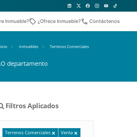
sell
phone
re Inmueble?
¿Ofrece Inmueble?
Contáctenos
nicio
Inmuebles
Terrenos Comerciales
LAO departamento
Filtros Aplicados
Terrenos Comerciales
Venta