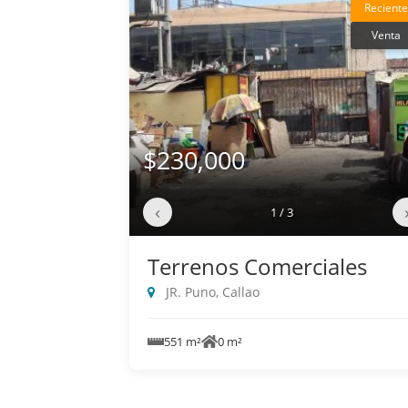
Reciente
Venta
$230,000
‹
1 / 3
Terrenos Comerciales
JR. Puno, Callao
551 m²
0 m²