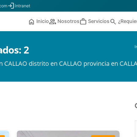
login
.com
Intranet
home
people
work
search
Inicio
Nosotros
Servicios
¿Requie
ados:
2
I
en CALLAO distrito en CALLAO provincia en CAL