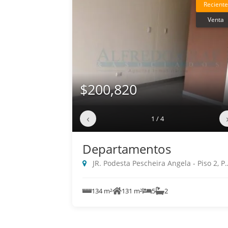
Reciente
Venta
$200,820
‹
1 / 4
Departamentos
JR. Podesta Pescheira Angela - Piso 2, Pueblo Libre
134 m²
131 m²
5
2