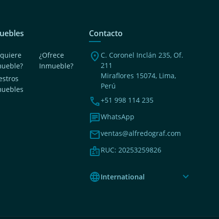
uebles
Contacto
location_on
quiere
¿Ofrece
C. Coronel Inclán 235, Of.
211
mueble?
Inmueble?
Miraflores 15074, Lima,
stros
Perú
muebles
phone
+51 998 114 235
chat
WhatsApp
mail
ventas@alfredograf.com
badge
RUC: 20253259826
language
expand_more
International