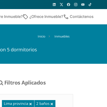
sell
phone
re Inmueble?
¿Ofrece Inmueble?
Contáctenos
Inicio
Inmuebles
on 5 dormitorios
Filtros Aplicados
Lima provincia
2 baños