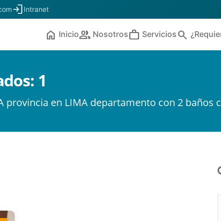
login
.com
Intranet
home
people
work
search
Inicio
Nosotros
Servicios
¿Requie
ados:
1
A provincia en LIMA departamento con 2 baños c