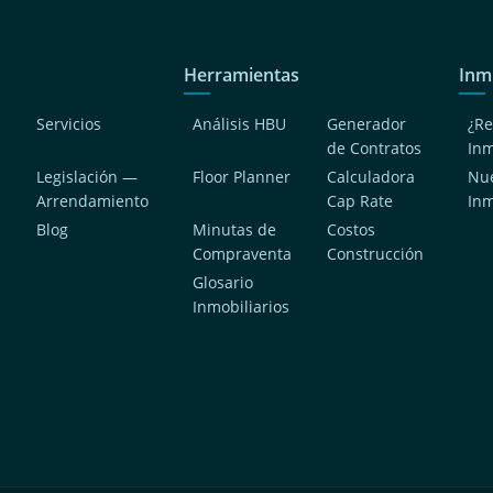
Herramientas
Inm
Servicios
Análisis HBU
Generador
¿Re
de Contratos
In
Legislación —
Floor Planner
Calculadora
Nue
Arrendamiento
Cap Rate
In
Blog
Minutas de
Costos
Compraventa
Construcción
a
Glosario
Inmobiliarios