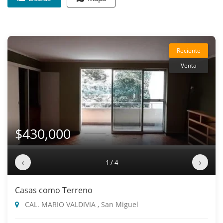
Reciente
Venta
$430,000
‹
›
1 / 4
Casas como Terreno
CAL. MARIO VALDIVIA , San Miguel