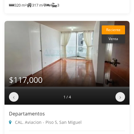
320 m²
317 m²
4
3
Reciente
Venta
$117,000
‹
›
1 / 4
Departamentos
CAL. Aviacion - Piso 5, San Miguel