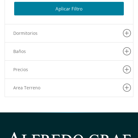
(8)
Lurin
Aplicar Filtro
(8)
La Molina
(6)
Carabayllo
Dormitorios
(6)
La Victoria
(6)
Barranco
Baños
(6)
Pachacamac
(5)
Puente Piedra
Precios
(5)
San Martin De Porres
(4)
Pueblo Libre
Area Terreno
(3)
Los Olivos
(3)
San Juan De Lurigancho
(3)
Rimac
(3)
Pucusana
(2)
San Miguel