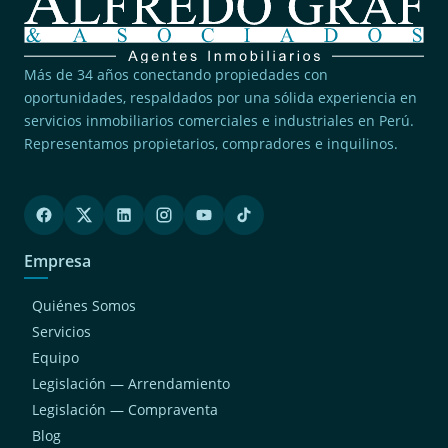
(2)
Ancon
(2)
San Borja
Más de 34 años conectando propiedades con
(2)
oportunidades, respaldados por una sólida experiencia en
Jesus Maria
servicios inmobiliarios comerciales e industriales en Perú.
(2)
Surquillo
Representamos propietarios, compradores e inquilinos.
(2)
Lince
(1)
Chaclacayo
(1)
San Juan De Miraflores
Empresa
(1)
San Luis
(1)
Magdalena Del Mar
Quiénes Somos
(1)
Cieneguilla
Servicios
Equipo
(1)
Breña
Legislación — Arrendamiento
(1)
San Bartolo
Legislación — Compraventa
(1)
Villa El Salvador
Blog