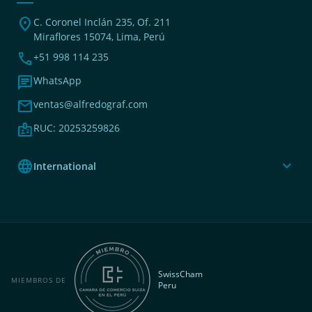
location_on
C. Coronel Inclán 235, Of. 211
Miraflores 15074, Lima, Perú
phone
+51 998 114 235
chat
WhatsApp
mail
ventas@alfredograf.com
badge
RUC: 20253259826
language
expand_more
International
SwissCham
MIEMBROS DE
Peru