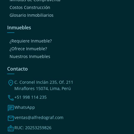
Costos Construcción
Glosario Inmobiliarios
Inmuebles
¿Requiere Inmueble?
¿Ofrece Inmueble?
Nuestros Inmuebles
Contacto
location_on
C. Coronel Inclán 235, Of. 211
Miraflores 15074, Lima, Perú
phone
+51 998 114 235
chat
WhatsApp
mail
ventas@alfredograf.com
badge
RUC: 20253259826