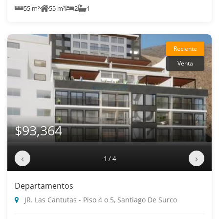
55 m²
55 m²
2
1
Reciente
Venta
$93,364
‹
›
1 / 4
Departamentos
JR. Las Cantutas - Piso 4 o 5, Santiago De Surco