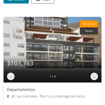
Reciente
Venta
$103,783
‹
›
1 / 4
Departamentos
JR. Las Cantutas - Piso 5 o 6, Santiago De Surco