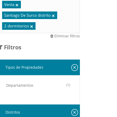
Venta
Santiago De Surco distrito
2 dormitorios
Eliminar filtros
Filtros
Tipos de Propiedades
Departamentos
(1)
Distritos