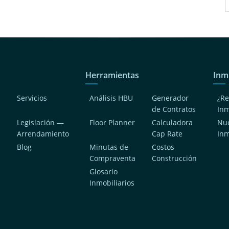
Herramientas
Inm
Servicios
Análisis HBU
Generador
¿Re
de Contratos
In
Legislación —
Floor Planner
Calculadora
Nue
Arrendamiento
Cap Rate
In
Blog
Minutas de
Costos
Compraventa
Construcción
a
Glosario
Inmobiliarios