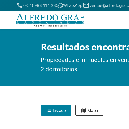
phone
mail
(+51) 998 114 235
WhatsApp
ventas@alfredograf
Resultados encontr
Propiedades e inmuebles en ven
2 dormitorios
Listado
Mapa