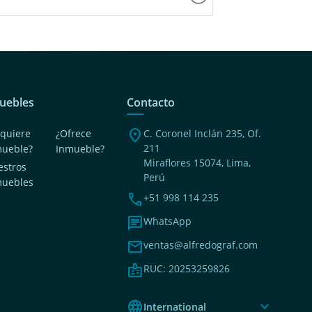
uebles
Contacto
location_on
quiere
¿Ofrece
C. Coronel Inclán 235, Of.
211
mueble?
Inmueble?
Miraflores 15074, Lima,
stros
Perú
muebles
phone
+51 998 114 235
chat
WhatsApp
mail
ventas@alfredograf.com
badge
RUC: 20253259826
language
expand_more
International