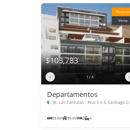
Reciente
Venta
$103,783
‹
1 / 4
Departamentos
JR. Las Cantutas - Piso 5 o 6, Santiago De Surco
55 m²
55 m²
2
1