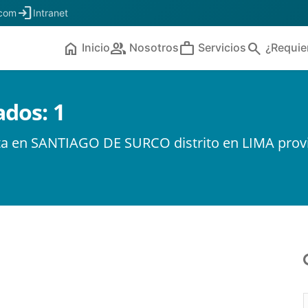
login
.com
Intranet
home
people
work
search
Inicio
Nosotros
Servicios
¿Requie
ados:
1
ta en SANTIAGO DE SURCO distrito en LIMA prov