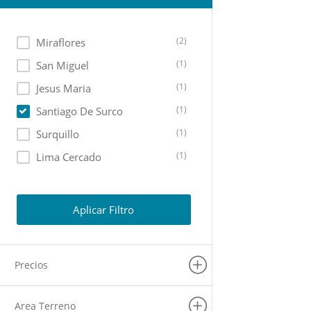
(2)
Miraflores
(1)
San Miguel
(1)
Jesus Maria
(1)
Santiago De Surco
(1)
Surquillo
(1)
Lima Cercado
(1)
La Victoria
(1)
San Isidro
Aplicar Filtro
Precios
Area Terreno