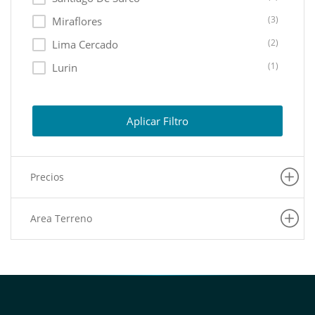
(3)
Miraflores
(2)
Lima Cercado
(1)
Lurin
(1)
Los Olivos
(1)
San Martin De Porres
Aplicar Filtro
(1)
Chorrillos
(1)
San Juan De Lurigancho
Precios
(1)
Villa El Salvador
(1)
Pueblo Libre
Area Terreno