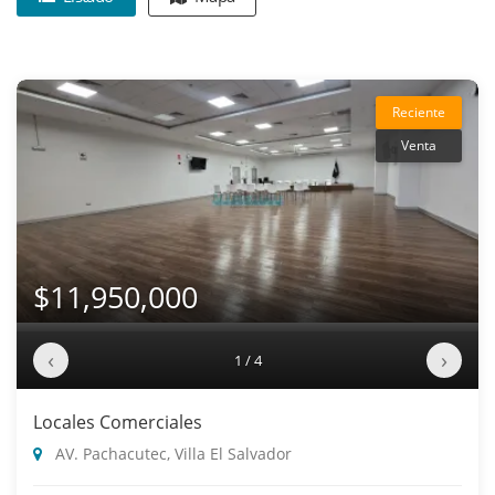
Reciente
Venta
$11,950,000
‹
›
1 / 4
Locales Comerciales
AV. Pachacutec, Villa El Salvador