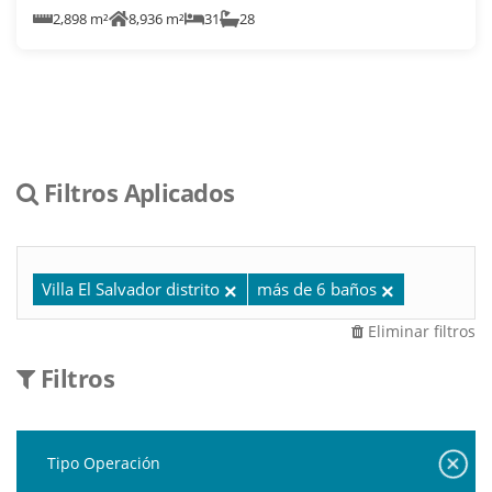
2,898 m²
8,936 m²
31
28
Filtros Aplicados
Villa El Salvador distrito
más de 6 baños
Eliminar filtros
Filtros
Tipo Operación