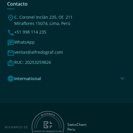
Contacto
location_on
C. Coronel Inclán 235, Of. 211
Miraflores 15074, Lima, Perú
phone
+51 998 114 235
chat
WhatsApp
mail
ventas@alfredograf.com
badge
RUC: 20253259826
language
expand_more
International
SwissCham
MIEMBROS DE
Peru