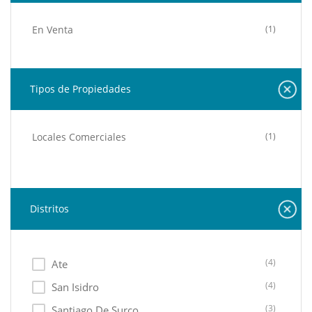
En Venta
(1)
Tipos de Propiedades
Locales Comerciales
(1)
Distritos
(4)
Ate
(4)
San Isidro
(3)
Santiago De Surco