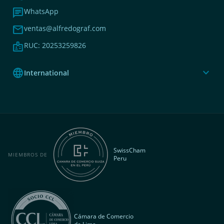
chat
WhatsApp
mail
ventas@alfredograf.com
badge
RUC: 20253259826
language
expand_more
International
SwissCham
MIEMBROS DE
Peru
Cámara de Comercio