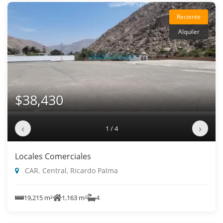
Reciente
Alquiler
$38,430
‹
›
1 / 4
Locales Comerciales
CAR. Central, Ricardo Palma
19,215 m²
1,163 m²
4