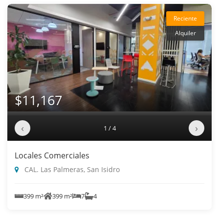
Reciente
Alquiler
$11,167
‹
›
1 / 4
Locales Comerciales
CAL. Las Palmeras, San Isidro
399 m²
399 m²
7
4