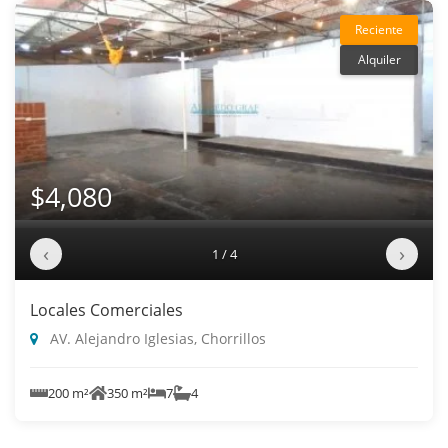
Reciente
Alquiler
$4,080
‹
›
1 / 4
Locales Comerciales
AV. Alejandro Iglesias, Chorrillos
200 m²
350 m²
7
4