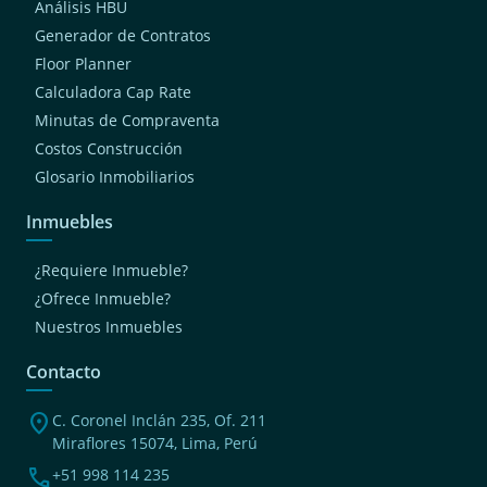
Análisis HBU
Generador de Contratos
Floor Planner
Calculadora Cap Rate
Minutas de Compraventa
Costos Construcción
Glosario Inmobiliarios
Inmuebles
¿Requiere Inmueble?
¿Ofrece Inmueble?
Nuestros Inmuebles
Contacto
location_on
C. Coronel Inclán 235, Of. 211
Miraflores 15074, Lima, Perú
phone
+51 998 114 235