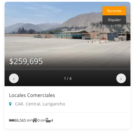
Reciente
Alquiler
$259,695
‹
›
1 / 4
Locales Comerciales
CAR. Central, Lurigancho
86,565 m²
0 m²
4