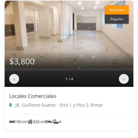
Reciente
Alquiler
$3,800
‹
›
1 / 4
Locales Comerciales
JR. Guillemo Suarez - Piso 1 y Piso 2, Rimac
195 m²
329 m²
4
4