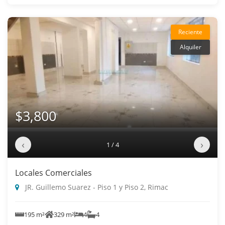
Reciente
Alquiler
$3,800
‹
›
1 / 4
Locales Comerciales
JR. Guillemo Suarez - Piso 1 y Piso 2, Rimac
195 m²
329 m²
4
4