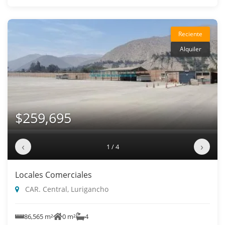
Reciente
Alquiler
$259,695
‹
›
1 / 4
Locales Comerciales
CAR. Central, Lurigancho
86,565 m²
0 m²
4