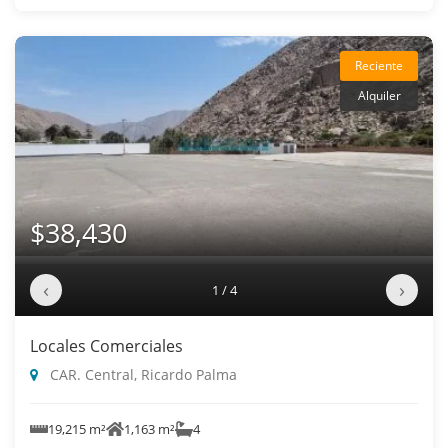
Reciente
Alquiler
$38,430
‹
›
1 / 4
Locales Comerciales
CAR. Central, Ricardo Palma
19,215 m²
1,163 m²
4