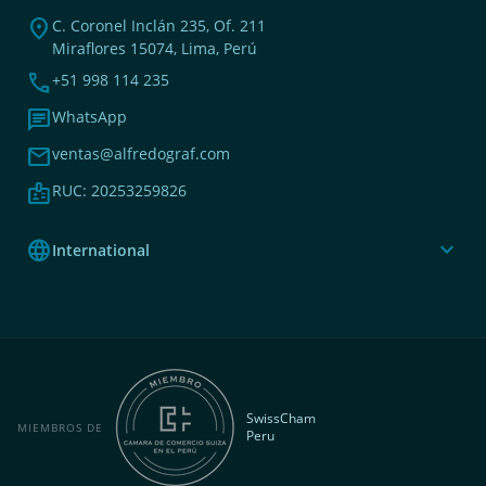
location_on
C. Coronel Inclán 235, Of. 211
Miraflores 15074, Lima, Perú
phone
+51 998 114 235
chat
WhatsApp
mail
ventas@alfredograf.com
badge
RUC: 20253259826
language
expand_more
International
SwissCham
MIEMBROS DE
Peru