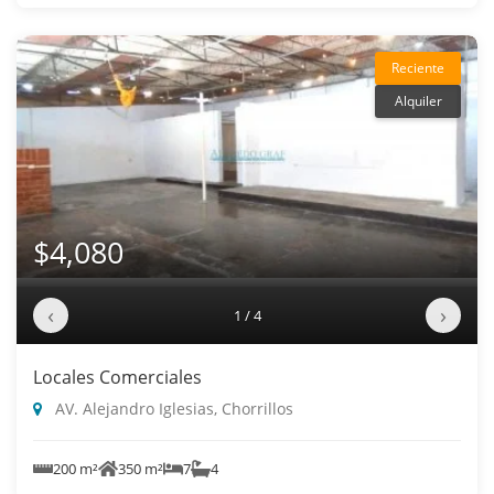
Reciente
Alquiler
$4,080
‹
›
1 / 4
Locales Comerciales
AV. Alejandro Iglesias, Chorrillos
200 m²
350 m²
7
4