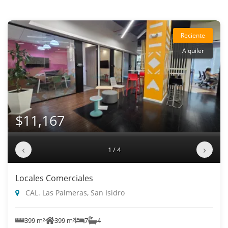
Reciente
Alquiler
$11,167
‹
›
1 / 4
Locales Comerciales
CAL. Las Palmeras, San Isidro
399 m²
399 m²
7
4