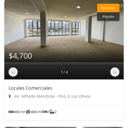
Reciente
Alquiler
$4,700
‹
›
1 / 4
Locales Comerciales
AV. Alfredo Mendiola - Piso 3, Los Olivos
468 m²
468 m²
1
2