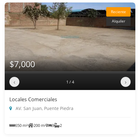
Reciente
Alquiler
$7,000
‹
›
1 / 4
Locales Comerciales
AV. San Juan, Puente Piedra
650 m²
200 m²
9
2