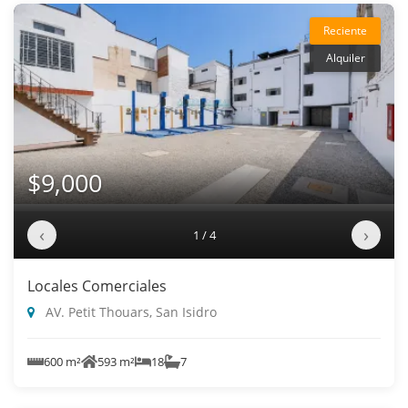
Reciente
Alquiler
$9,000
‹
›
1 / 4
Locales Comerciales
AV. Petit Thouars, San Isidro
600 m²
593 m²
18
7