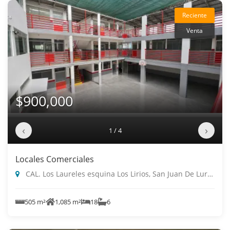
Reciente
Venta
$900,000
‹
›
1 / 4
Locales Comerciales
CAL. Los Laureles esquina Los Lirios, San Juan De Lurigancho
505 m²
1,085 m²
18
6