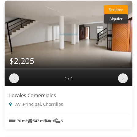
Reciente
Alquiler
$2,205
‹
›
1 / 4
Locales Comerciales
AV. Principal, Chorrillos
170 m²
547 m²
16
6