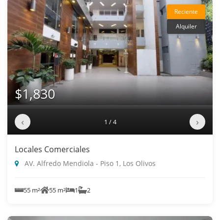
Reciente
Alquiler
$1,830
‹
›
1 / 4
Locales Comerciales
AV. Alfredo Mendiola - Piso 1, Los Olivos
55 m²
55 m²
1
2