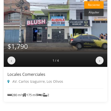
Reciente
Alquiler
$1,790
‹
›
1 / 4
Locales Comerciales
AV. Carlos Izaguirre, Los Olivos
280 m²
175 m²
6
2