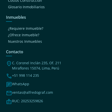
Costos Construcción
Glosario Inmobiliarios
Inmuebles
¿Requiere Inmueble?
¿Ofrece Inmueble?
Nuestros Inmuebles
Contacto
location_on
C. Coronel Inclán 235, Of. 211
Miraflores 15074, Lima, Perú
phone
+51 998 114 235
chat
WhatsApp
mail
ventas@alfredograf.com
badge
RUC: 20253259826