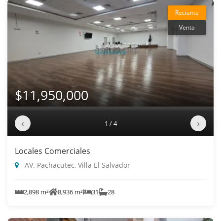
Reciente
Venta
$11,950,000
‹
›
1 / 4
Locales Comerciales
AV. Pachacutec, Villa El Salvador
2,898 m²
8,936 m²
31
28