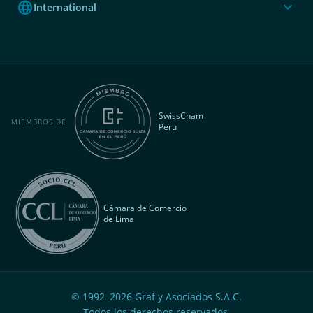
language
expand_more
International
SwissCham
MIEMBROS DE
Peru
Cámara de Comercio
de Lima
© 1992–
2026
Graf y Asociados S.A.C.
Todos los derechos reservados.