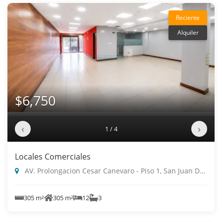
Reciente
Alquiler
$6,750
‹
›
1 / 4
Locales Comerciales
AV. Prolongacion Cesar Canevaro - Piso 1, San Juan De Miraflores
305 m²
305 m²
12
3