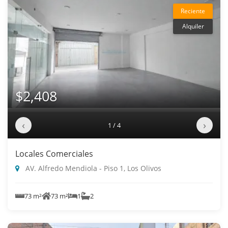
Reciente
Alquiler
$2,408
‹
›
1 / 4
Locales Comerciales
AV. Alfredo Mendiola - Piso 1, Los Olivos
73 m²
73 m²
1
2