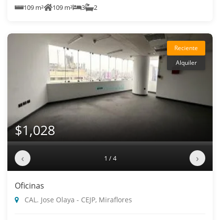
109 m²
109 m²
3
2
Reciente
Alquiler
$1,028
‹
›
1 / 4
Oficinas
CAL. Jose Olaya - CEJP, Miraflores