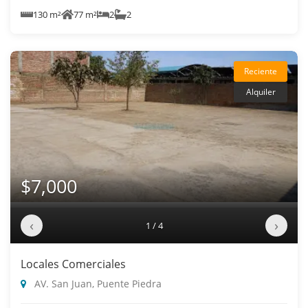
130 m²
77 m²
2
2
Reciente
Alquiler
$7,000
‹
›
1 / 4
Locales Comerciales
AV. San Juan, Puente Piedra