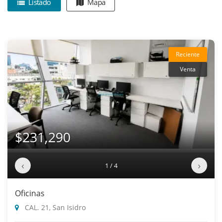
Listado
Mapa
Reciente
Venta
$231,290
‹
›
1 / 4
Oficinas
CAL. 21, San Isidro