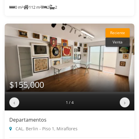
0 m²
112 m²
2
2
Reciente
Venta
$155,000
‹
›
1 / 4
Departamentos
CAL. Berlin - Piso 1, Miraflores