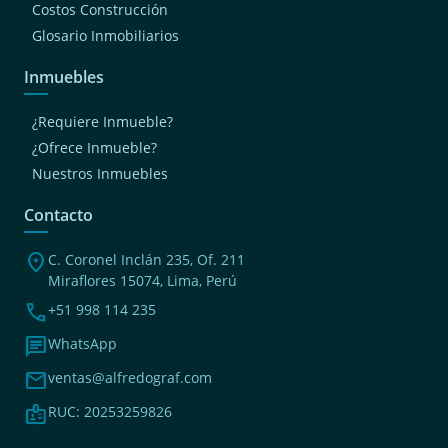
Costos Construcción
Glosario Inmobiliarios
Inmuebles
¿Requiere Inmueble?
¿Ofrece Inmueble?
Nuestros Inmuebles
Contacto
location_on
C. Coronel Inclán 235, Of. 211
Miraflores 15074, Lima, Perú
phone
+51 998 114 235
chat
WhatsApp
mail
ventas@alfredograf.com
badge
RUC: 20253259826