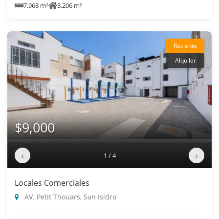
7,968 m²
3,206 m²
Reciente
Alquiler
$9,000
‹
›
1 / 4
Locales Comerciales
AV. Petit Thouars, San Isidro