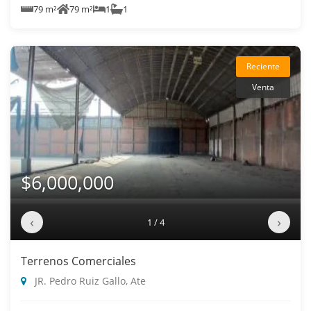
79 m²
79 m²
1
1
Reciente
Venta
$6,000,000
‹
›
1 / 4
Terrenos Comerciales
JR. Pedro Ruiz Gallo, Ate