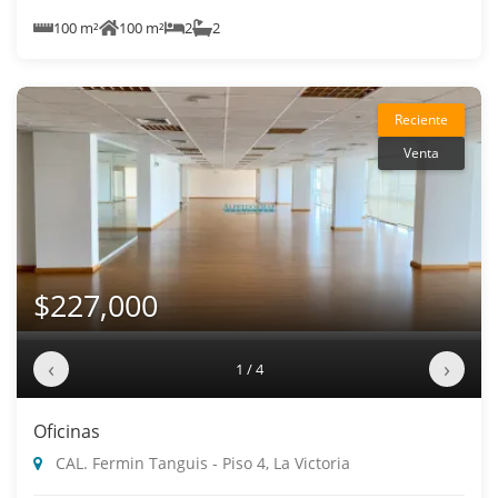
100 m²
100 m²
2
2
Reciente
Venta
$227,000
‹
›
1 / 4
Oficinas
CAL. Fermin Tanguis - Piso 4, La Victoria