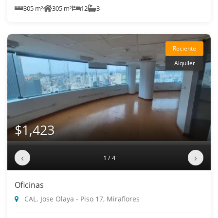
305 m²
305 m²
12
3
Reciente
Alquiler
$1,423
‹
›
1 / 4
Oficinas
CAL. Jose Olaya - Piso 17, Miraflores