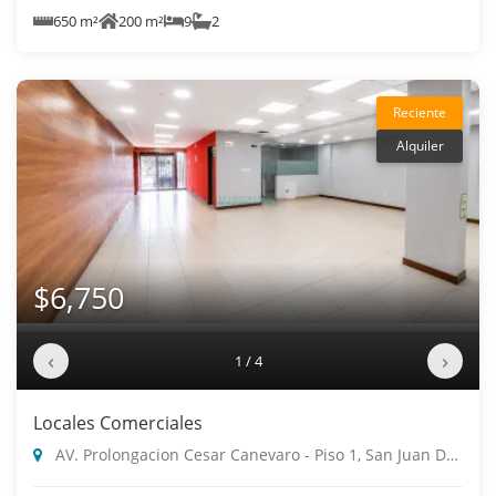
650 m²
200 m²
9
2
Reciente
Alquiler
$6,750
‹
›
1 / 4
Locales Comerciales
AV. Prolongacion Cesar Canevaro - Piso 1, San Juan De Miraflores