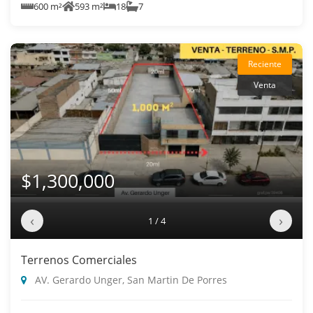
600 m²
593 m²
18
7
Reciente
Venta
$1,300,000
‹
›
1 / 4
Terrenos Comerciales
AV. Gerardo Unger, San Martin De Porres