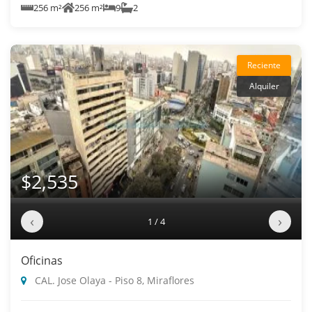
256 m²
256 m²
9
2
Reciente
Alquiler
$2,535
‹
›
1 / 4
Oficinas
CAL. Jose Olaya - Piso 8, Miraflores