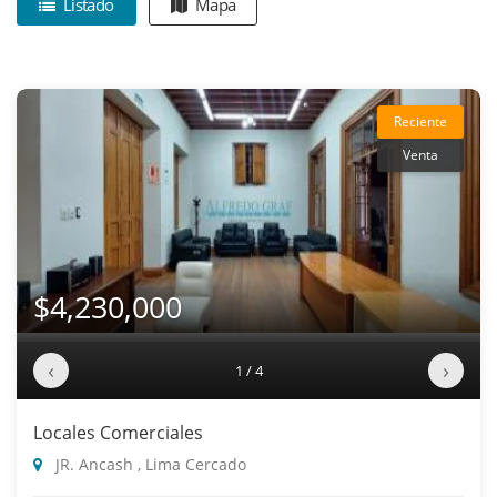
Listado
Mapa
Reciente
Venta
$4,230,000
‹
›
1 / 4
Locales Comerciales
JR. Ancash , Lima Cercado