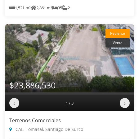
1,521 m²
2,861 m²
35
2
Reciente
Venta
$23,886,530
‹
›
1 / 3
Terrenos Comerciales
CAL. Tomasal, Santiago De Surco