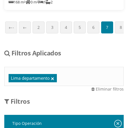
168 m²
0 m²
1
2
←-
←
2
3
4
5
6
7
8
Filtros Aplicados
Lima departamento
Eliminar filtros
Filtros
Tipo Operación