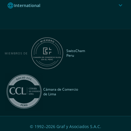
language
expand_more
International
SwissCham
MIEMBROS DE
Peru
Cámara de Comercio
de Lima
© 1992–
2026
Graf y Asociados S.A.C.