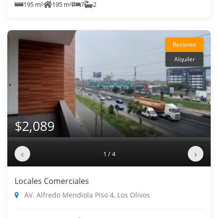
195 m²
195 m²
7
2
Reciente
Alquiler
$2,089
‹
›
1 / 4
Locales Comerciales
AV. Alfredo Mendiola Piso 4, Los Olivos