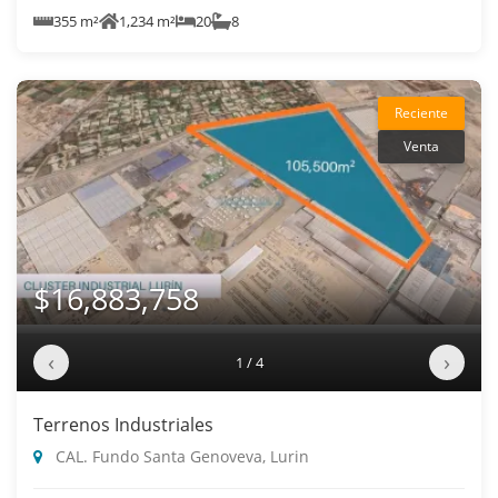
355 m²
1,234 m²
20
8
Reciente
Venta
$16,883,758
‹
›
1 / 4
Terrenos Industriales
CAL. Fundo Santa Genoveva, Lurin