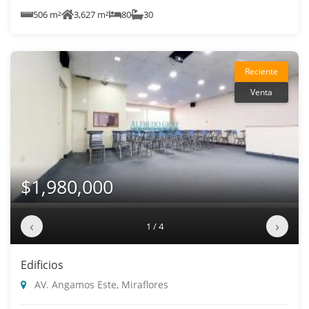
506 m²
3,627 m²
80
30
Reciente
Venta
$1,980,000
‹
›
1 / 4
Edificios
AV. Angamos Este, Miraflores