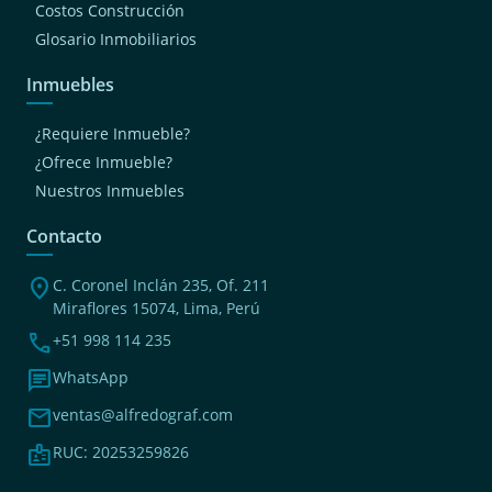
Costos Construcción
Glosario Inmobiliarios
Inmuebles
¿Requiere Inmueble?
¿Ofrece Inmueble?
Nuestros Inmuebles
Contacto
location_on
C. Coronel Inclán 235, Of. 211
Miraflores 15074, Lima, Perú
phone
+51 998 114 235
chat
WhatsApp
mail
ventas@alfredograf.com
badge
RUC: 20253259826