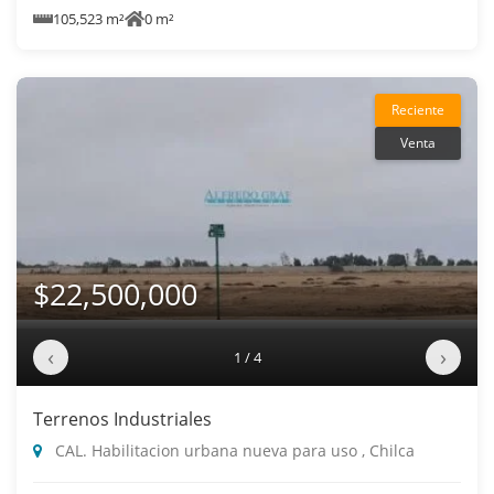
105,523 m²
0 m²
Reciente
Venta
$22,500,000
‹
›
1 / 4
Terrenos Industriales
CAL. Habilitacion urbana nueva para uso , Chilca