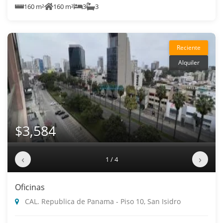
160 m²
160 m²
3
3
Reciente
Alquiler
$3,584
‹
›
1 / 4
Oficinas
CAL. Republica de Panama - Piso 10, San Isidro