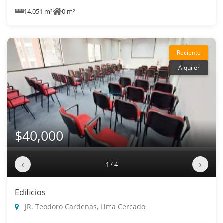
14,051 m²
0 m²
Reciente
Alquiler
$40,000
‹
›
1 / 4
Edificios
JR. Teodoro Cardenas, Lima Cercado