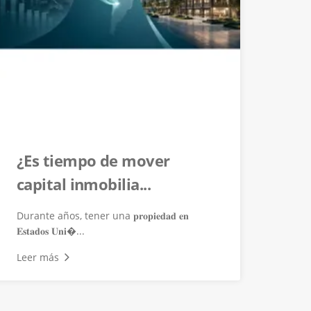
¿Es tiempo de mover
capital inmobilia...
Durante años, tener una 𝐩𝐫𝐨𝐩𝐢𝐞𝐝𝐚𝐝 𝐞𝐧
𝐄𝐬𝐭𝐚𝐝𝐨𝐬 𝐔𝐧𝐢�...
Leer más