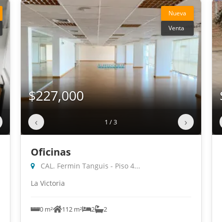
Nueva
Venta
$227,000
‹
›
1 / 3
Oficinas
CAL. Fermin Tanguis - Piso 4...
La Victoria
0 m²
112 m²
2
2