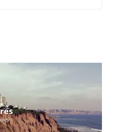
res
ades