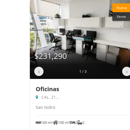
Nueva
Venta
‹
$231,290
‹
›
1 / 3
Oficinas
CAL. 21...
San Isidro
100 m²
100 m²
2
2