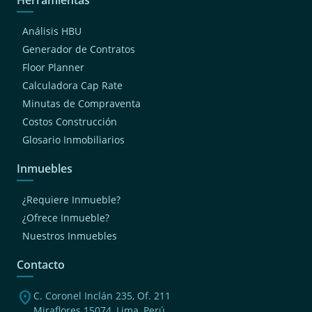
Análisis HBU
Generador de Contratos
Floor Planner
Calculadora Cap Rate
Minutas de Compraventa
Costos Construcción
Glosario Inmobiliarios
Inmuebles
¿Requiere Inmueble?
¿Ofrece Inmueble?
Nuestros Inmuebles
Contacto
location_on
C. Coronel Inclán 235, Of. 211
Miraflores 15074, Lima, Perú