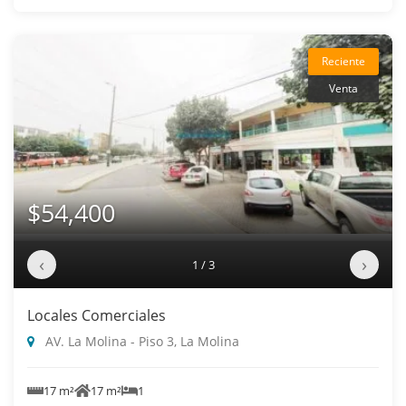
Reciente
Venta
$54,400
‹
›
1 / 3
Locales Comerciales
AV. La Molina - Piso 3, La Molina
17 m²
17 m²
1