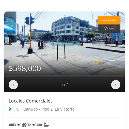
Reciente
Venta
$598,000
‹
›
1 / 2
Locales Comerciales
JR. Huanuco - Piso 2, La Victoria
0 m²
32 m²
1
1