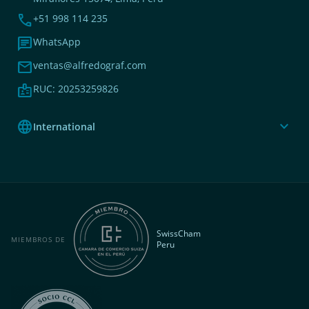
phone
+51 998 114 235
chat
WhatsApp
mail
ventas@alfredograf.com
badge
RUC: 20253259826
language
expand_more
International
SwissCham
MIEMBROS DE
Peru