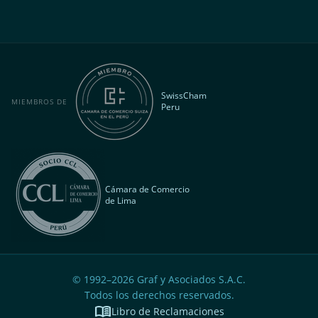
SwissCham
MIEMBROS DE
Peru
Cámara de Comercio
de Lima
© 1992–
2026
Graf y Asociados S.A.C.
Todos los derechos reservados.
menu_book
Libro de Reclamaciones