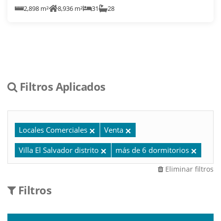
2,898 m²
8,936 m²
31
28
Filtros Aplicados
Locales Comerciales
Venta
Villa El Salvador distrito
más de 6 dormitorios
Eliminar filtros
Filtros