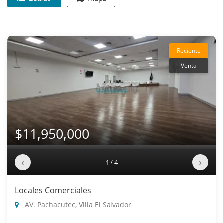
Reciente
Venta
$11,950,000
‹
›
1 / 4
Locales Comerciales
AV. Pachacutec, Villa El Salvador