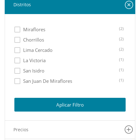
Distritos
(2)
Miraflores
(2)
Chorrillos
(2)
Lima Cercado
(1)
La Victoria
(1)
San Isidro
(1)
San Juan De Miraflores
(1)
San Martin De Porres
(1)
Villa El Salvador
Aplicar Filtro
(1)
San Juan De Lurigancho
Precios