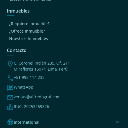
Inmuebles
¿Requiere Inmueble?
¿Ofrece Inmueble?
Nuestros Inmuebles
Contacto
location_on
C. Coronel Inclán 235, Of. 211
Miraflores 15074, Lima, Perú
phone
+51 998 114 235
chat
WhatsApp
mail
ventas@alfredograf.com
badge
RUC: 20253259826
language
expand_more
International