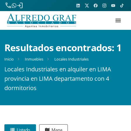
phone
login
menu
Resultados encontrados:
1
Inicio
Inmuebles
Locales Industriales
Locales Industriales en alquiler en LIMA
provincia en LIMA departamento con 4
dormitorios
Listado
Mapa