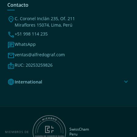
Contacto
location_on
C. Coronel Inclán 235, Of. 211
Miraflores 15074, Lima, Perú
phone
+51 998 114 235
chat
WhatsApp
mail
ventas@alfredograf.com
badge
RUC: 20253259826
language
expand_more
International
SwissCham
MIEMBROS DE
Peru