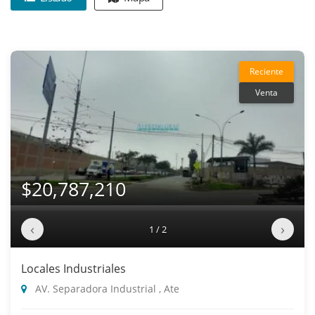
Reciente
Venta
$20,787,210
‹
›
1 / 2
Locales Industriales
AV. Separadora Industrial , Ate