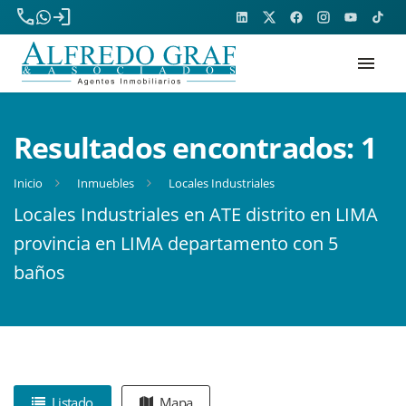
phone
login
menu
Resultados encontrados:
1
Inicio
Inmuebles
Locales Industriales
Locales Industriales en ATE distrito en LIMA
provincia en LIMA departamento con 5
baños
Listado
Mapa