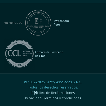
SwissCham
MIEMBROS DE
Peru
Cámara de Comercio
de Lima
© 1992–
2026
Graf y Asociados S.A.C.
Todos los derechos reservados.
menu_book
Libro de Reclamaciones
Privacidad, Términos y Condiciones