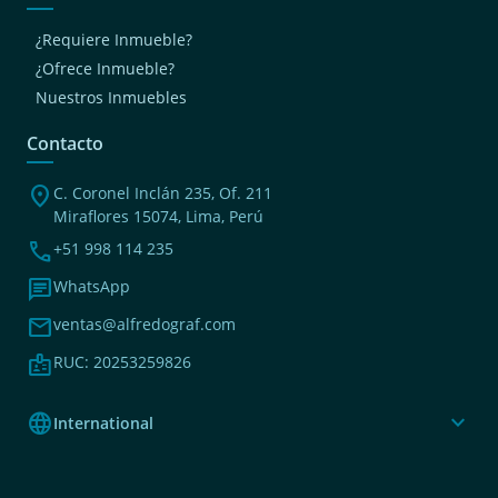
¿Requiere Inmueble?
¿Ofrece Inmueble?
Nuestros Inmuebles
Contacto
location_on
C. Coronel Inclán 235, Of. 211
Miraflores 15074, Lima, Perú
phone
+51 998 114 235
chat
WhatsApp
mail
ventas@alfredograf.com
badge
RUC: 20253259826
language
expand_more
International