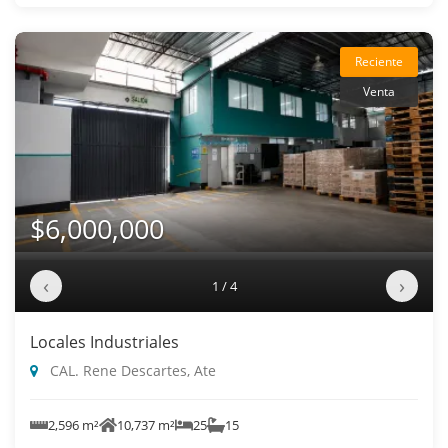
Reciente
Venta
$6,000,000
‹
›
1 / 4
Locales Industriales
CAL. Rene Descartes, Ate
2,596 m²
10,737 m²
25
15