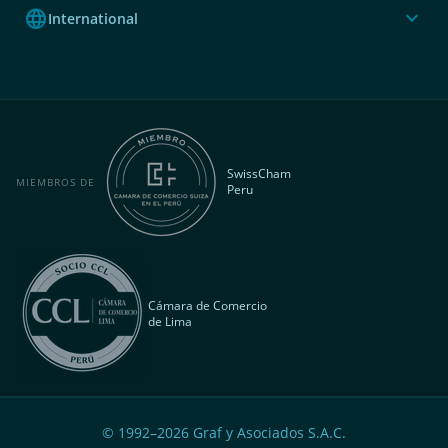
language
expand_more
International
SwissCham
MIEMBROS DE
Peru
Cámara de Comercio
de Lima
© 1992–
2026
Graf y Asociados S.A.C.