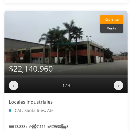
Reciente
Venta
$22,140,960
‹
›
1 / 4
Locales Industriales
CAL. Santa Ines, Ate
13,838 m²
7,111 m²
30
8