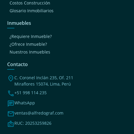
Costos Construcción
Glosario Inmobiliarios
Inmuebles
¿Requiere Inmueble?
¿Ofrece Inmueble?
Nuestros Inmuebles
Contacto
location_on
C. Coronel Inclán 235, Of. 211
Miraflores 15074, Lima, Perú
phone
+51 998 114 235
chat
WhatsApp
mail
ventas@alfredograf.com
badge
RUC: 20253259826