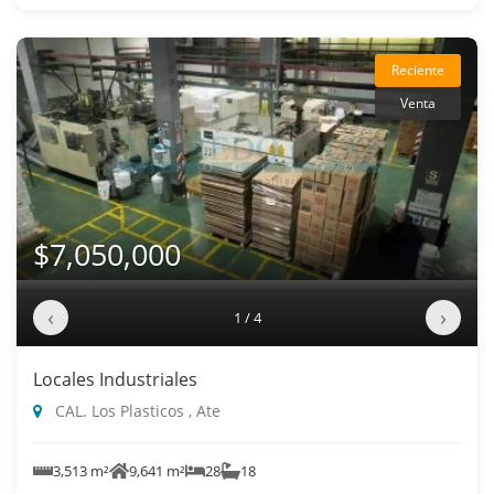
Reciente
Venta
$7,050,000
‹
›
1 / 4
Locales Industriales
CAL. Los Plasticos , Ate
3,513 m²
9,641 m²
28
18