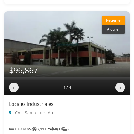
Reciente
Alquiler
$96,867
‹
›
1 / 4
Locales Industriales
CAL. Santa Ines, Ate
13,838 m²
7,111 m²
30
8