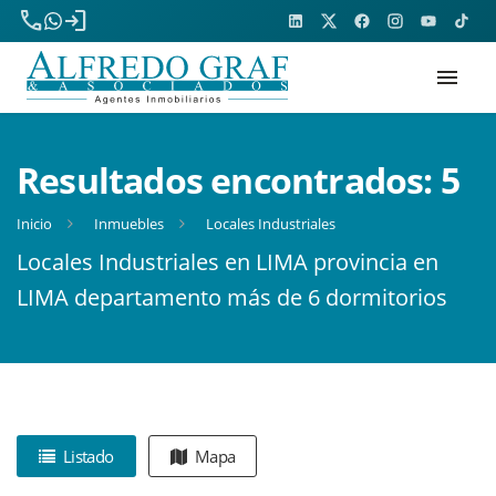
phone
login
menu
Resultados encontrados:
5
Inicio
Inmuebles
Locales Industriales
Locales Industriales en LIMA provincia en
LIMA departamento más de 6 dormitorios
Listado
Mapa