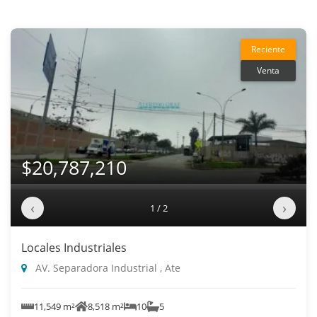
Reciente
Venta
$20,787,210
‹
›
1 / 2
Locales Industriales
AV. Separadora Industrial , Ate
11,549 m²
8,518 m²
10
5