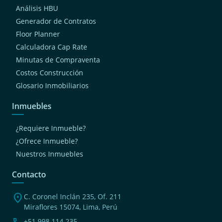
Análisis HBU
Generador de Contratos
Floor Planner
Calculadora Cap Rate
Minutas de Compraventa
Costos Construcción
Glosario Inmobiliarios
Inmuebles
¿Requiere Inmueble?
¿Ofrece Inmueble?
Nuestros Inmuebles
Contacto
location_on
C. Coronel Inclán 235, Of. 211
Miraflores 15074, Lima, Perú
+51 998 114 235