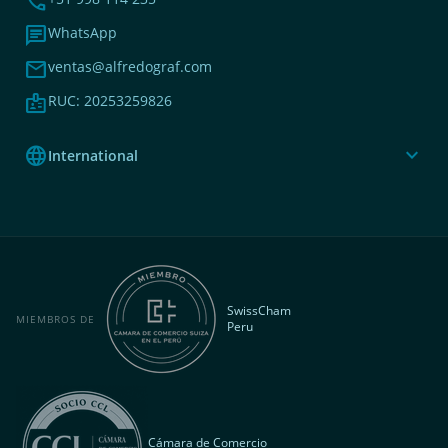
phone
chat
WhatsApp
mail
ventas@alfredograf.com
badge
RUC: 20253259826
language
expand_more
International
SwissCham
MIEMBROS DE
Peru
Cámara de Comercio