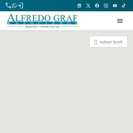
phone
login
menu
Activar Scroll