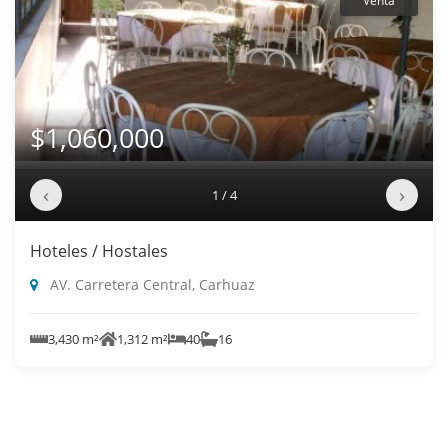
Venta
$1,060,000
‹
›
1 / 4
Hoteles / Hostales
AV. Carretera Central, Carhuaz
3,430 m²
1,312 m²
40
16