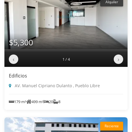
Alquiler
$5,300
‹
›
1 / 4
Edificios
AV. Manuel Cipriano Dulanto , Pueblo Libre
179 m²
499 m²
20
8
Reciente