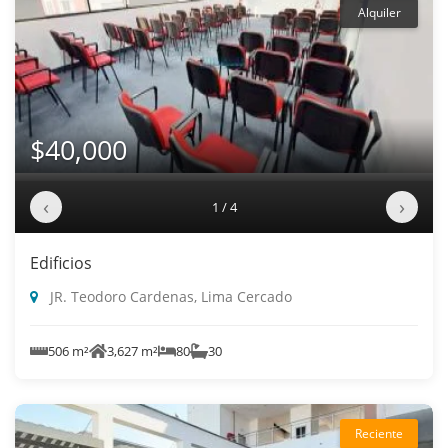
Alquiler
$40,000
‹
›
1 / 4
Edificios
JR. Teodoro Cardenas, Lima Cercado
506 m²
3,627 m²
80
30
Reciente