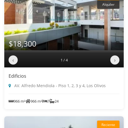
Alquiler
$18,300
‹
›
1 / 4
Edificios
AV. Alfredo Mendiola - Piso 1, 2, 3 y 4, Los Olivos
966 m²
966 m²
7
24
Reciente