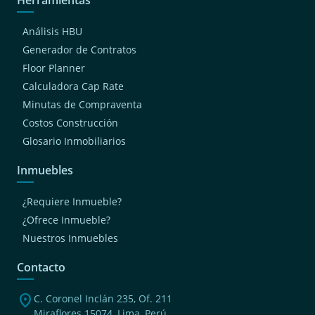
Análisis HBU
Generador de Contratos
Floor Planner
Calculadora Cap Rate
Minutas de Compraventa
Costos Construcción
Glosario Inmobiliarios
Inmuebles
¿Requiere Inmueble?
¿Ofrece Inmueble?
Nuestros Inmuebles
Contacto
location_on
C. Coronel Inclán 235, Of. 211
Miraflores 15074, Lima, Perú