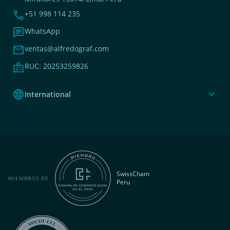
phone
+51 998 114 235
chat
WhatsApp
mail
ventas@alfredograf.com
badge
RUC: 20253259826
language
expand_more
International
SwissCham
MIEMBROS DE
Peru