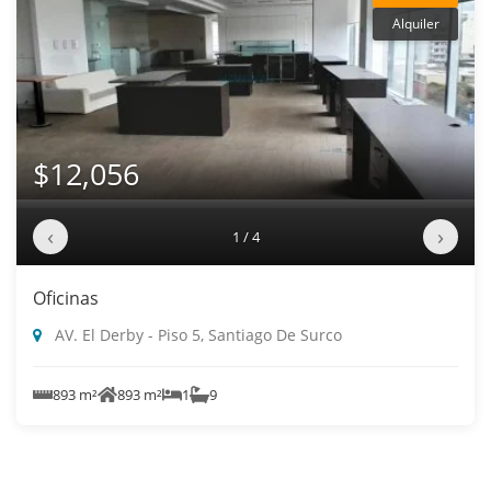
Alquiler
$12,056
‹
›
1 / 4
Oficinas
AV. El Derby - Piso 5, Santiago De Surco
893 m²
893 m²
1
9