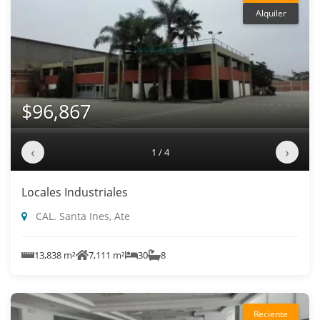
Alquiler
$96,867
‹
›
1 / 4
Locales Industriales
CAL. Santa Ines, Ate
13,838 m²
7,111 m²
30
8
Reciente