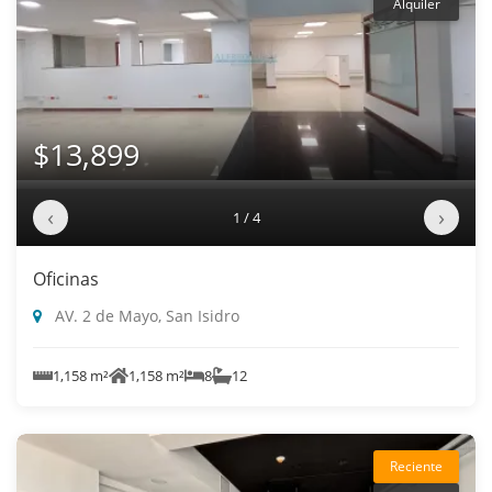
Alquiler
$13,899
‹
›
1 / 4
Oficinas
AV. 2 de Mayo, San Isidro
1,158 m²
1,158 m²
8
12
Reciente