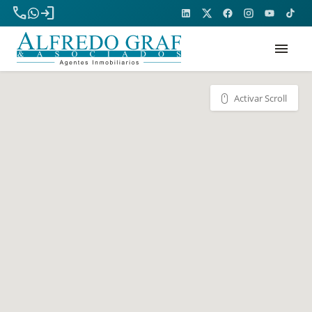
phone
login
menu
Activar Scroll