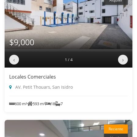
Alquiler
$9,000
‹
›
1 / 4
Locales Comerciales
AV. Petit Thouars, San Isidro
600 m²
593 m²
18
7
Reciente