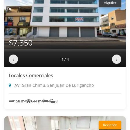
Alquiler
$7,350
‹
›
1 / 4
Locales Comerciales
AV. Gran Chimu, San Juan De Lurigancho
158 m²
644 m²
4
8
Reciente