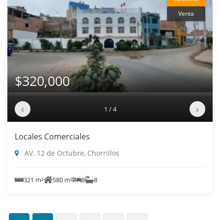
Venta
$320,000
‹
›
1 / 4
Locales Comerciales
AV. 12 de Octubre, Chorrillos
321 m²
580 m²
8
8