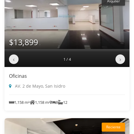
Alquiler
$13,899
‹
›
1 / 4
Oficinas
AV. 2 de Mayo, San Isidro
1,158 m²
1,158 m²
8
12
Reciente