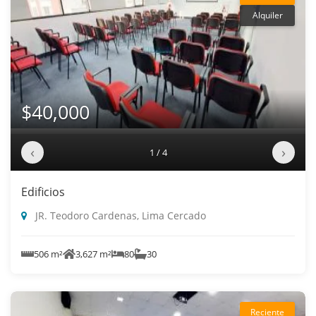
Alquiler
$40,000
‹
›
1 / 4
Edificios
JR. Teodoro Cardenas, Lima Cercado
506 m²
3,627 m²
80
30
Reciente