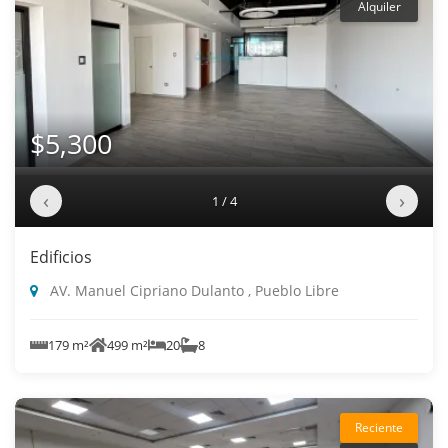
Alquiler
$5,300
‹
›
1 / 4
Edificios
AV. Manuel Cipriano Dulanto , Pueblo Libre
179 m²
499 m²
20
8
Reciente