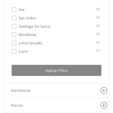
(4)
Ate
(4)
San Isidro
(3)
Santiago De Surco
(3)
Miraflores
(2)
Lima Cercado
(1)
Lurin
(1)
Los Olivos
(1)
San Martin De Porres
Aplicar Filtro
(1)
Chorrillos
(1)
San Juan De Lurigancho
Dormitorios
(1)
Villa El Salvador
(1)
Pueblo Libre
Precios