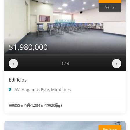
Venta
$1,980,000
‹
›
1 / 4
Edificios
AV. Angamos Este, Miraflores
355 m²
1,234 m²
20
8
Reciente