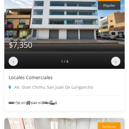
Alquiler
$7,350
‹
›
1 / 4
Locales Comerciales
AV. Gran Chimu, San Juan De Lurigancho
158 m²
644 m²
4
8
Reciente