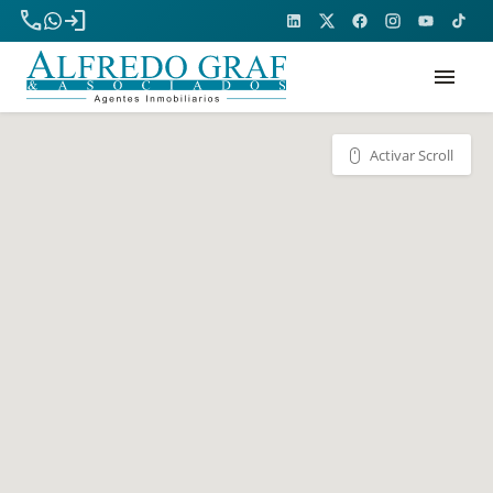
phone
login
menu
Activar Scroll