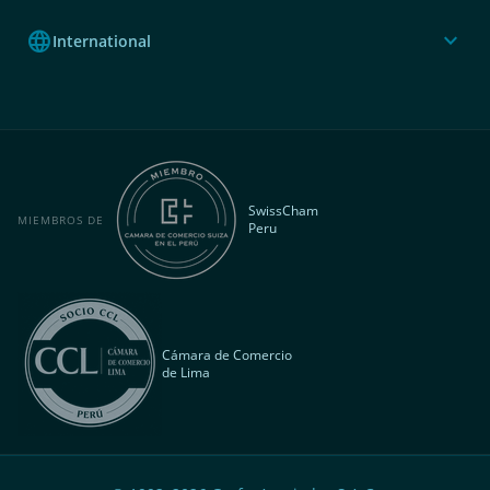
language
expand_more
International
SwissCham
MIEMBROS DE
Peru
Cámara de Comercio
de Lima