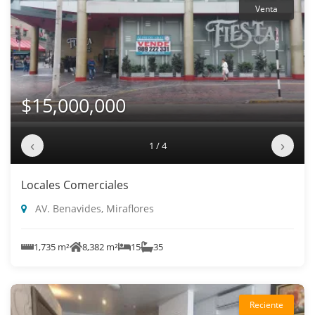
Venta
$15,000,000
‹
›
1 / 4
Locales Comerciales
AV. Benavides, Miraflores
1,735 m²
8,382 m²
15
35
Reciente