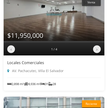
Venta
$11,950,000
‹
›
1 / 4
Locales Comerciales
AV. Pachacutec, Villa El Salvador
2,898 m²
8,936 m²
31
28
Reciente