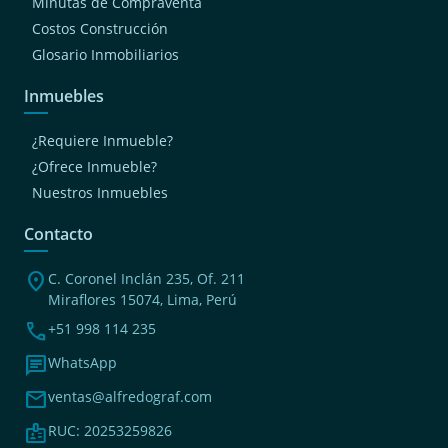
Minutas de Compraventa
Costos Construcción
Glosario Inmobiliarios
Inmuebles
¿Requiere Inmueble?
¿Ofrece Inmueble?
Nuestros Inmuebles
Contacto
location_on
C. Coronel Inclán 235, Of. 211
Miraflores 15074, Lima, Perú
phone
+51 998 114 235
chat
WhatsApp
mail
ventas@alfredograf.com
badge
RUC: 20253259826