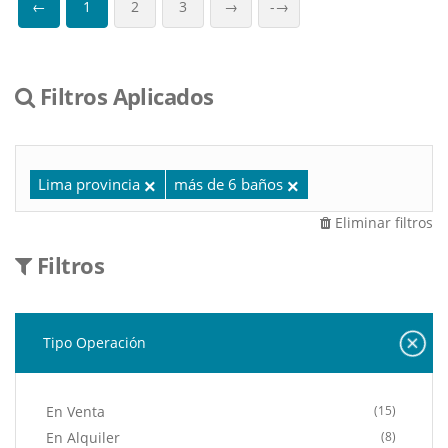
←
1
2
3
→
-→
Filtros Aplicados
Lima provincia
más de 6 baños
Eliminar filtros
Filtros
Tipo Operación
En Venta
(15)
En Alquiler
(8)