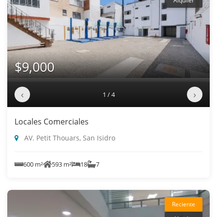
Alquiler
$9,000
‹
›
1 / 4
Locales Comerciales
AV. Petit Thouars, San Isidro
600 m²
593 m²
18
7
Reciente