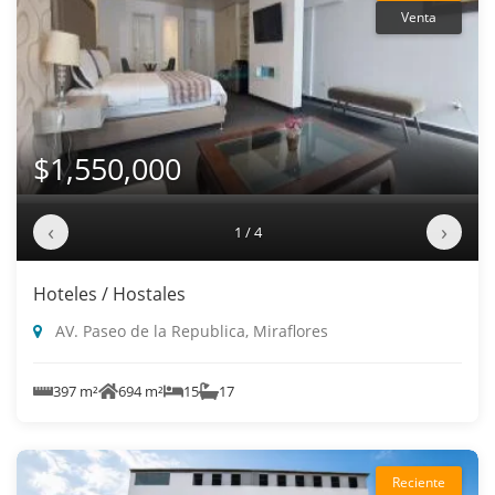
Venta
$1,550,000
‹
›
1 / 4
Hoteles / Hostales
AV. Paseo de la Republica, Miraflores
397 m²
694 m²
15
17
Reciente