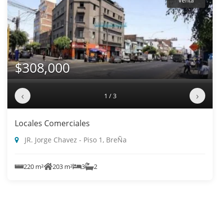
Venta
$308,000
‹
›
1 / 3
Locales Comerciales
JR. Jorge Chavez - Piso 1, BreÑa
220 m²
203 m²
3
2