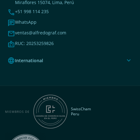
Miraflores 15074, Lima, Perú
phone
+51 998 114 235
chat
WhatsApp
mail
ventas@alfredograf.com
badge
RUC: 20253259826
language
expand_more
International
SwissCham
MIEMBROS DE
Peru