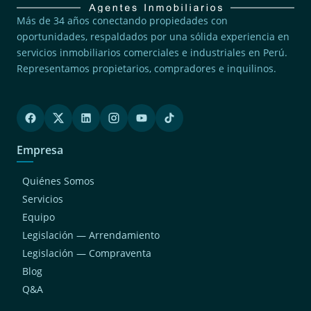
(3)
Pucusana
Más de 34 años conectando propiedades con
(3)
Lince
oportunidades, respaldados por una sólida experiencia en
servicios inmobiliarios comerciales e industriales en Perú.
(2)
San Borja
Representamos propietarios, compradores e inquilinos.
(2)
Ancon
(2)
San Juan De Miraflores
(2)
San Miguel
(2)
Empresa
Jesus Maria
(2)
Surquillo
Quiénes Somos
(2)
Magdalena Del Mar
Servicios
Equipo
(1)
Chaclacayo
Legislación — Arrendamiento
(1)
San Bartolo
Legislación — Compraventa
(1)
San Luis
Blog
(1)
Cieneguilla
Q&A
(1)
Breña