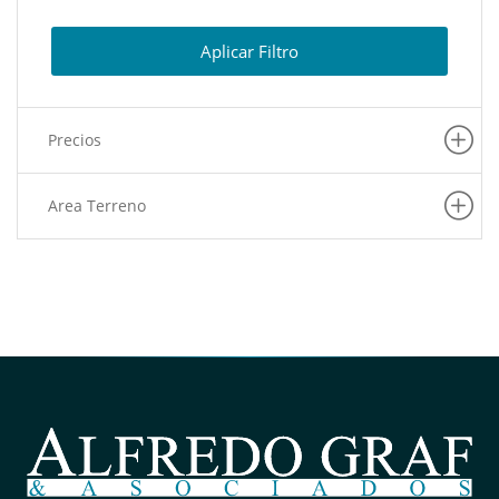
(11)
Ate
(10)
Lurin
Aplicar Filtro
(10)
Lurigancho
(8)
La Molina
Precios
(7)
Pachacamac
(6)
Puente Piedra
Area Terreno
(6)
Carabayllo
(6)
La Victoria
(6)
Barranco
(5)
Pueblo Libre
(5)
San Martin De Porres
(5)
Villa El Salvador
(4)
Rimac
(4)
San Juan De Lurigancho