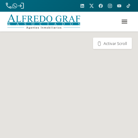
phone
login
menu
Activar Scroll