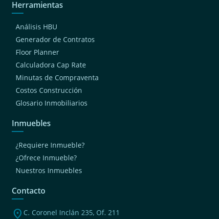
Herramientas
(1)
Independencia
Análisis HBU
Generador de Contratos
Floor Planner
Calculadora Cap Rate
Minutas de Compraventa
Costos Construcción
Glosario Inmobiliarios
Inmuebles
¿Requiere Inmueble?
¿Ofrece Inmueble?
Nuestros Inmuebles
Contacto
location_on
C. Coronel Inclán 235, Of. 211