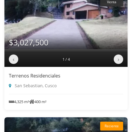
Venta
$3,027,500
‹
›
1 / 4
Terrenos Residenciales
San Sebastian, Cusco
4,325 m²
400 m²
Reciente