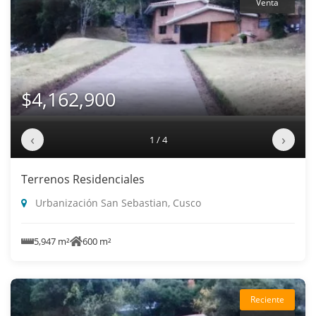
Venta
$4,162,900
‹
›
1 / 4
Terrenos Residenciales
Urbanización San Sebastian, Cusco
5,947 m²
600 m²
Reciente