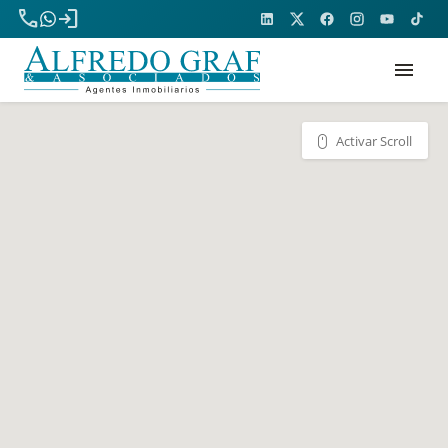
phone
login
menu
Activar Scroll