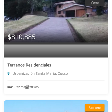
Venta
$810,885
Terrenos Residenciales
Urbanización Santa María, Cusco
1,622 m²
200 m²
Reciente