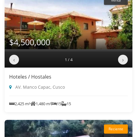
Venta
$4,500,000
‹
›
1 / 4
Hoteles / Hostales
AV. Manco Capac, Cusco
2,425 m²
1,480 m²
15
15
Reciente