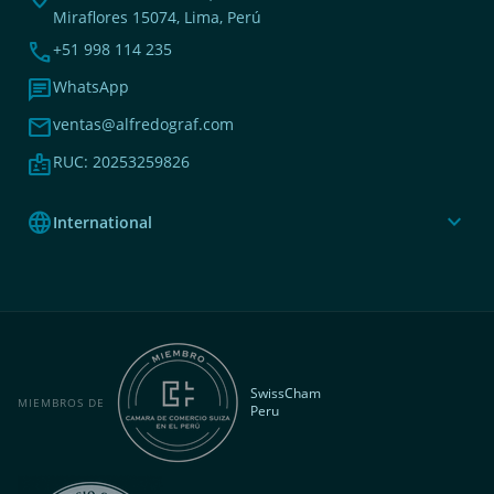
Miraflores 15074, Lima, Perú
phone
+51 998 114 235
chat
WhatsApp
mail
ventas@alfredograf.com
badge
RUC: 20253259826
language
expand_more
International
SwissCham
MIEMBROS DE
Peru