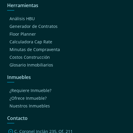
Herramientas
Análisis HBU
Generador de Contratos
Floor Planner
Calculadora Cap Rate
Minutas de Compraventa
Costos Construcción
Glosario Inmobiliarios
Inmuebles
¿Requiere Inmueble?
¿Ofrece Inmueble?
Nuestros Inmuebles
Contacto
location_on
C. Coronel Inclán 235, Of. 211