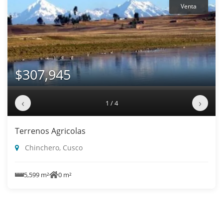
Venta
$307,945
‹
›
1 / 4
Terrenos Agricolas
Chinchero, Cusco
5,599 m²
0 m²