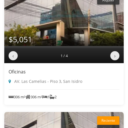
Alquiler
$5,051
‹
›
1 / 4
Oficinas
AV. Las Camelias - Piso 3, San Isidro
306 m²
306 m²
1
2
Reciente