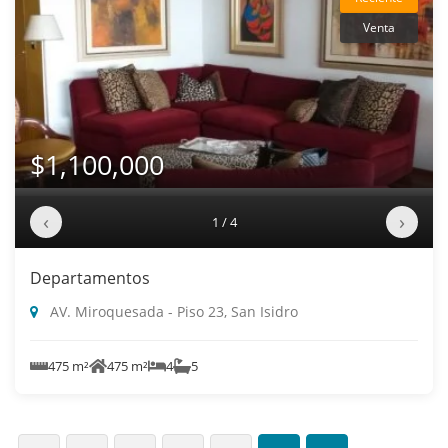
Venta
$1,100,000
‹
›
1 / 4
Departamentos
AV. Miroquesada - Piso 23, San Isidro
475 m²
475 m²
4
5