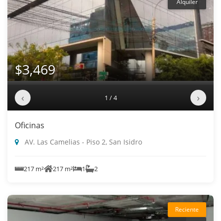
Alquiler
$3,469
‹
›
1 / 4
Oficinas
AV. Las Camelias - Piso 2, San Isidro
217 m²
217 m²
1
2
Reciente