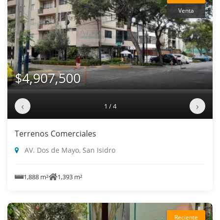
Venta
$4,907,500
‹
›
1 / 4
Terrenos Comerciales
AV. Dos de Mayo, San Isidro
1,888 m²
1,393 m²
Reciente