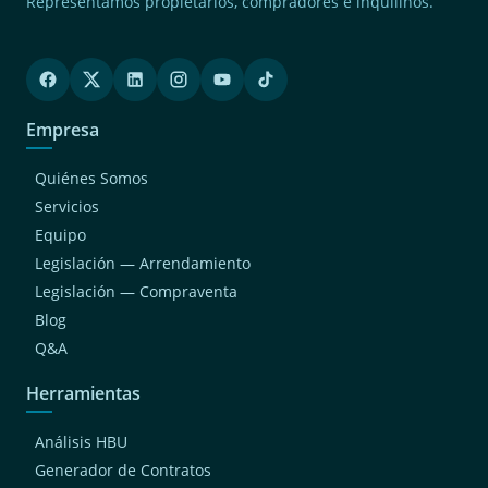
Jesus Maria
Representamos propietarios, compradores e inquilinos.
(2)
Surquillo
(2)
Magdalena Del Mar
(1)
Chaclacayo
Empresa
(1)
San Bartolo
Quiénes Somos
(1)
San Luis
Servicios
(1)
Cieneguilla
Equipo
(1)
Breña
Legislación — Arrendamiento
(1)
Independencia
Legislación — Compraventa
Blog
Q&A
Herramientas
Análisis HBU
Generador de Contratos