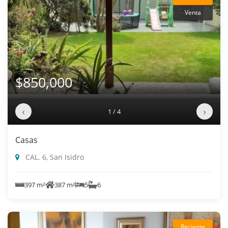
Venta
$850,000
‹
›
1 / 4
Casas
CAL. 6, San Isidro
397 m²
387 m²
5
6
Reciente