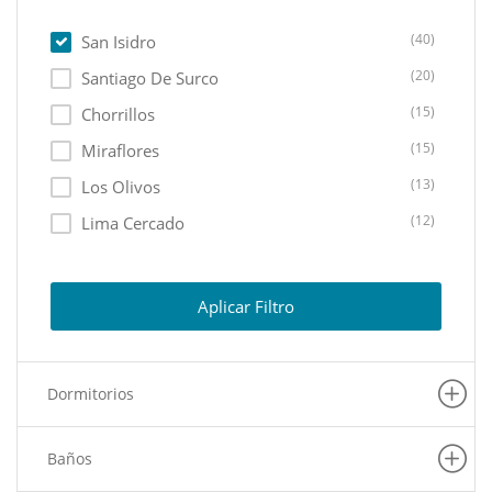
(40)
San Isidro
(20)
Santiago De Surco
(15)
Chorrillos
(15)
Miraflores
(13)
Los Olivos
(12)
Lima Cercado
(11)
Ate
(10)
Lurin
Aplicar Filtro
(10)
Lurigancho
(8)
La Molina
Dormitorios
(7)
Pachacamac
(6)
Puente Piedra
Baños
(6)
Carabayllo