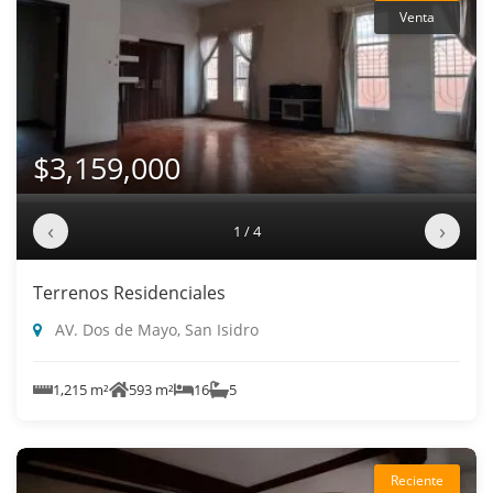
Venta
$3,159,000
‹
›
1 / 4
Terrenos Residenciales
AV. Dos de Mayo, San Isidro
1,215 m²
593 m²
16
5
Reciente