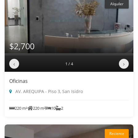
Alquiler
$2,700
‹
›
1 / 4
Oficinas
AV. AREQUIPA - Piso 3, San Isidro
220 m²
220 m²
10
2
Reciente