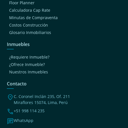
Floor Planner
Calculadora Cap Rate
Minutas de Compraventa
Costos Construcción
Glosario Inmobiliarios
Inmuebles
¿Requiere Inmueble?
¿Ofrece Inmueble?
Nuestros Inmuebles
Contacto
location_on
C. Coronel Inclán 235, Of. 211
Miraflores 15074, Lima, Perú
phone
+51 998 114 235
chat
WhatsApp