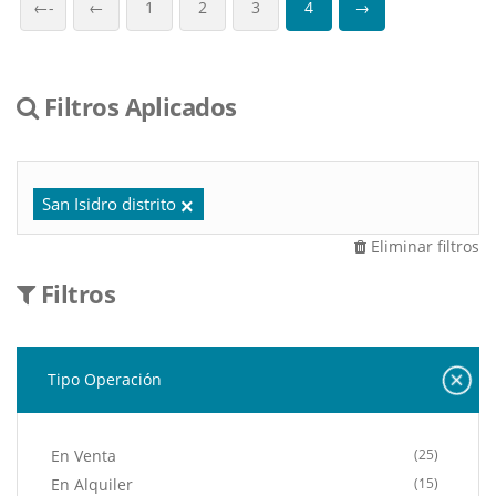
←-
←
1
2
3
4
→
Filtros Aplicados
San Isidro distrito
Eliminar filtros
Filtros
Tipo Operación
En Venta
(25)
En Alquiler
(15)