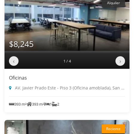
Alquiler
$8,245
‹
›
1 / 4
Oficinas
AV. Javier Prado Este - Piso 3 (Oficina amoblada), San Isidro
393 m²
393 m²
1
2
Reciente