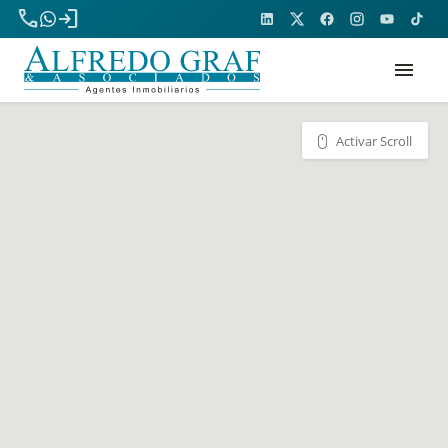
phone
login
menu
Activar Scroll