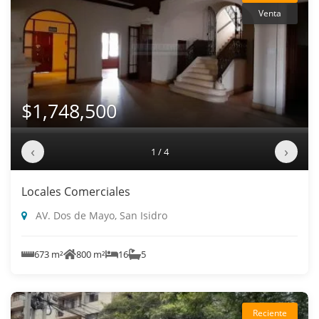
Venta
$1,748,500
‹
›
1 / 4
Locales Comerciales
AV. Dos de Mayo, San Isidro
673 m²
800 m²
16
5
Reciente