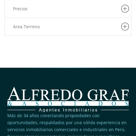
(6)
La Victoria
Precios
(6)
Barranco
(5)
Pueblo Libre
Area Terreno
(5)
San Martin De Porres
(5)
Villa El Salvador
(4)
Rimac
(4)
San Juan De Lurigancho
(3)
Pucusana
(3)
Lince
(2)
San Borja
(2)
Ancon
Más de 34 años conectando propiedades con
(2)
San Juan De Miraflores
oportunidades, respaldados por una sólida experiencia en
(2)
San Miguel
servicios inmobiliarios comerciales e industriales en Perú.
(2)