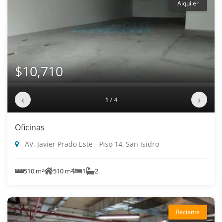
Alquiler
$10,710
‹
›
1 / 4
Oficinas
AV. Javier Prado Este - Piso 14, San Isidro
510 m²
510 m²
1
2
Reciente