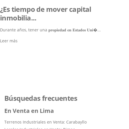
¿Es tiempo de mover capital
inmobilia...
Durante años, tener una 𝐩𝐫𝐨𝐩𝐢𝐞𝐝𝐚𝐝 𝐞𝐧 𝐄𝐬𝐭𝐚𝐝𝐨𝐬 𝐔𝐧𝐢�...
Leer más
Lo ayudamos a encontrar el
inmueble perfecto
Navegar por los Inmuebles
Búsquedas frecuentes
En Venta en Lima
Terrenos Industriales en Venta: Carabayllo