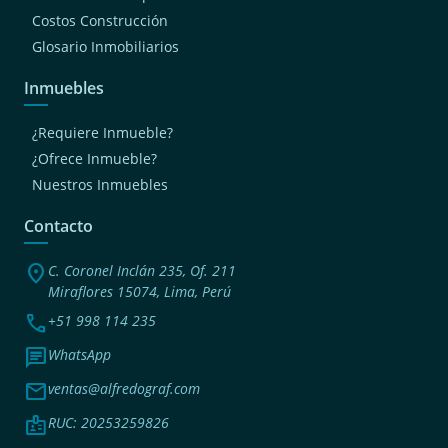
Costos Construcción
Glosario Inmobiliarios
Inmuebles
¿Requiere Inmueble?
¿Ofrece Inmueble?
Nuestros Inmuebles
Contacto
location_on
C. Coronel Inclán 235, Of. 211
Miraflores 15074, Lima, Perú
phone
+51 998 114 235
chat
WhatsApp
mail
ventas@alfredograf.com
badge
RUC: 20253259826