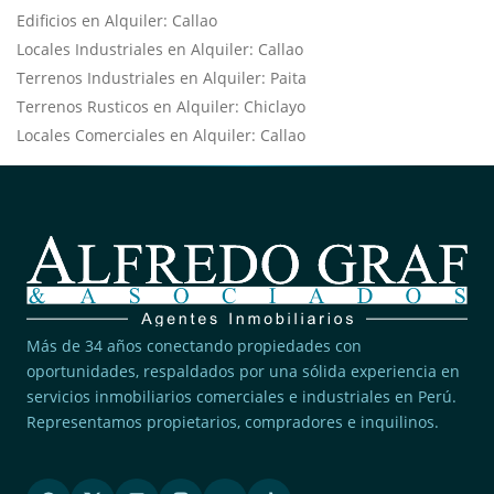
Edificios en Alquiler: Callao
Locales Industriales en Alquiler: Callao
Terrenos Industriales en Alquiler: Paita
Terrenos Rusticos en Alquiler: Chiclayo
Locales Comerciales en Alquiler: Callao
Más de 34 años conectando propiedades con
oportunidades, respaldados por una sólida experiencia en
servicios inmobiliarios comerciales e industriales en Perú.
Representamos propietarios, compradores e inquilinos.