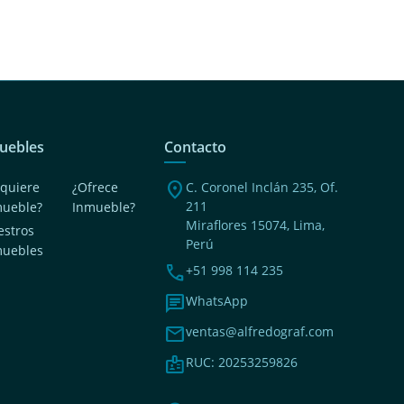
uebles
Contacto
location_on
quiere
¿Ofrece
C. Coronel Inclán 235, Of.
211
mueble?
Inmueble?
Miraflores 15074, Lima,
stros
Perú
muebles
phone
+51 998 114 235
chat
WhatsApp
mail
ventas@alfredograf.com
badge
RUC: 20253259826