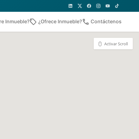
sell
phone
re Inmueble?
¿Ofrece Inmueble?
Contáctenos
Activar Scroll