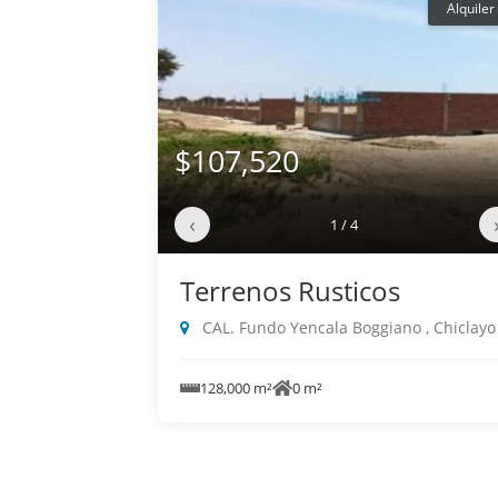
Alquiler
$107,520
‹
1 / 4
Terrenos Rusticos
CAL. Fundo Yencala Boggiano , Chiclayo
128,000 m²
0 m²