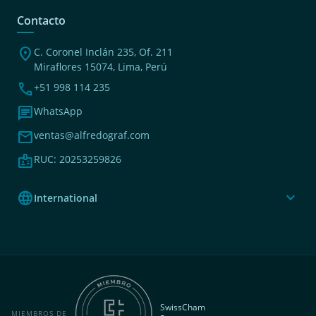
Contacto
location_on
C. Coronel Inclán 235, Of. 211
Miraflores 15074, Lima, Perú
phone
+51 998 114 235
chat
WhatsApp
mail
ventas@alfredograf.com
badge
RUC: 20253259826
language
expand_more
International
SwissCham
MIEMBROS DE