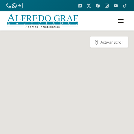
phone
login
menu
Activar Scroll