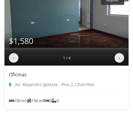
Alquiler
$1,580
‹
›
1 / 4
Oficinas
AV. Alejandro Iglesias - Piso 2, Chorrillos
150 m²
150 m²
5
3