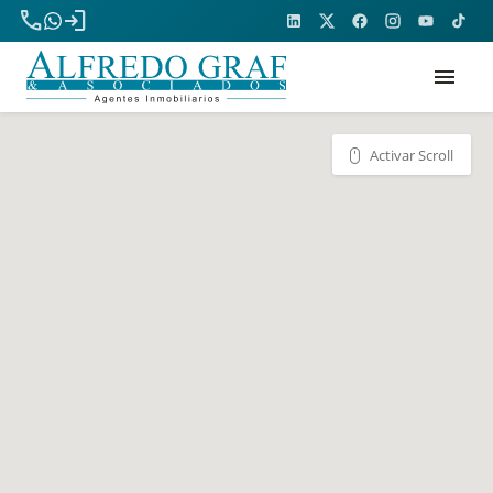
phone
login
menu
Activar Scroll