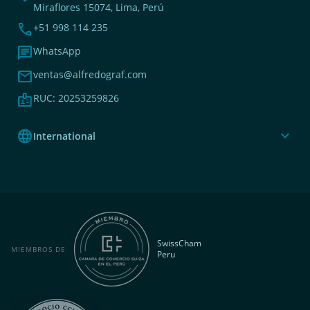
Miraflores 15074, Lima, Perú
phone
+51 998 114 235
chat
WhatsApp
mail
ventas@alfredograf.com
badge
RUC: 20253259826
language
expand_more
International
SwissCham
MIEMBROS DE
Peru