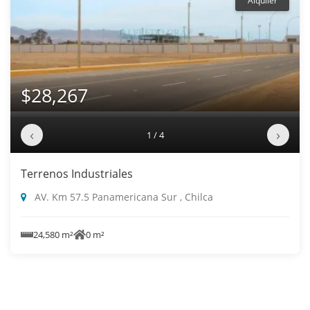
Alquiler
$28,267
‹
›
1 / 4
Terrenos Industriales
AV. Km 57.5 Panamericana Sur , Chilca
24,580 m²
0 m²