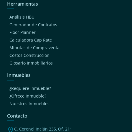
Herramientas
Análisis HBU
Generador de Contratos
Floor Planner
Calculadora Cap Rate
Minutas de Compraventa
Costos Construcción
Glosario Inmobiliarios
Inmuebles
¿Requiere Inmueble?
¿Ofrece Inmueble?
Nuestros Inmuebles
Contacto
location_on
C. Coronel Inclán 235, Of. 211