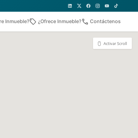
sell
phone
re Inmueble?
¿Ofrece Inmueble?
Contáctenos
Activar Scroll