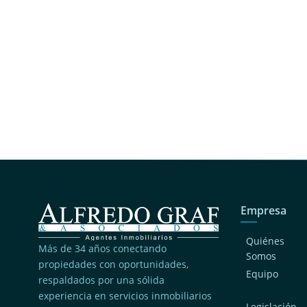
Empresa
Quiénes
Más de 34 años conectando
Somos
propiedades con oportunidades,
Equipo
respaldados por una sólida
experiencia en servicios inmobiliarios
Legislación