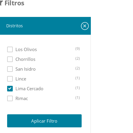
Filtros
Distritos
(9)
Los Olivos
(2)
Chorrillos
(2)
San Isidro
(1)
Lince
(1)
Lima Cercado
(1)
Rimac
(1)
Lurigancho
(1)
San Juan De Lurigancho
Aplicar Filtro
(1)
Independencia