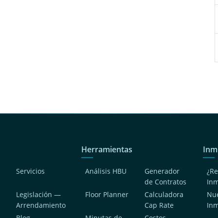
Herramientas
Inm
Servicios
Análisis HBU
Generador
¿Re
de Contratos
In
Legislación —
Floor Planner
Calculadora
Nue
Arrendamiento
Cap Rate
In
Blog
Minutas de
Costos