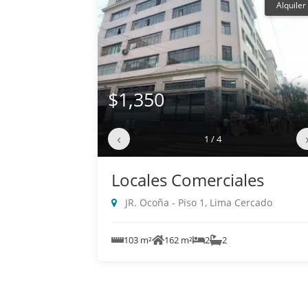
Alquiler
$1,350
‹
1 / 4
Locales Comerciales
JR. Ocoña - Piso 1, Lima Cercado
103 m²
162 m²
2
2