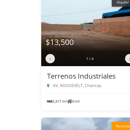
Alquiler
$13,500
‹
1 / 4
Terrenos Industriales
AV. ROOSEVELT, Chancay
3,317 m²
0 m²
Reciente