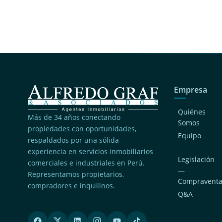
Empresa
Quiénes
Más de 34 años conectando
Somos
propiedades con oportunidades,
Equipo
respaldados por una sólida
experiencia en servicios inmobiliarios
Legislación
comerciales e industriales en Perú.
—
Representamos propietarios,
Compravent
compradores e inquilinos.
Q&A