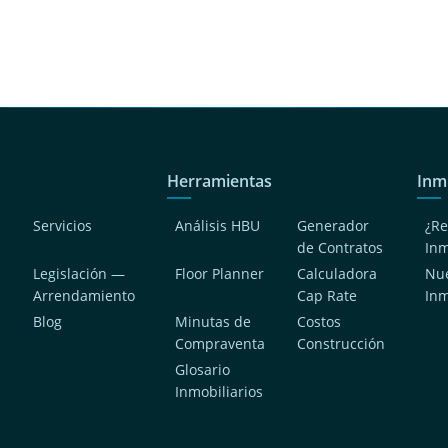
Herramientas
Inm
Servicios
Análisis HBU
Generador
¿Re
de Contratos
In
Legislación —
Floor Planner
Calculadora
Nue
Arrendamiento
Cap Rate
In
Blog
Minutas de
Costos
Compraventa
Construcción
a
Glosario
Inmobiliarios