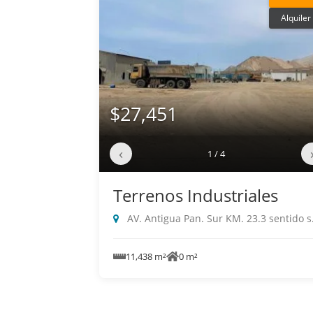
Alquiler
$27,451
‹
1 / 4
Terrenos Industriales
AV. Antigua Pan. Sur KM. 23.3 sentido sur a norte, Villa El Salvador
11,438 m²
0 m²