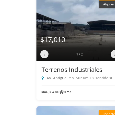
Alquiler
$17,010
‹
1 / 2
Terrenos Industriales
AV. Antigua Pan. Sur Km 18, sentido sur a norte, Villa El Salvador
6,804 m²
0 m²
Reciente