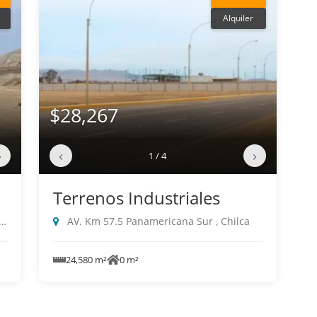
Alquiler
$28,267
›
‹
›
1 / 4
Terrenos Industriales
AV. Km 57.5 Panamericana Sur , Chilca
24,580 m²
0 m²