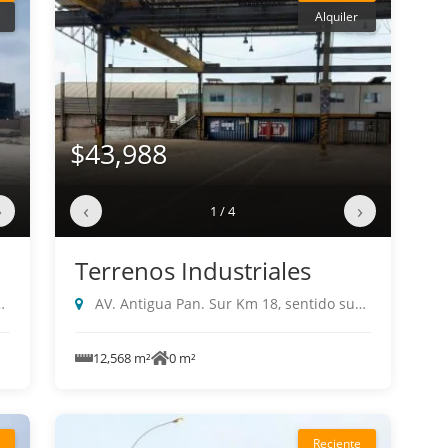
Alquiler
$43,988
›
‹
›
1 / 4
Terrenos Industriales
AV. Antigua Pan. Sur Km 18, sentido sur a norte, Villa El Salvador
12,568 m²
0 m²
Reciente