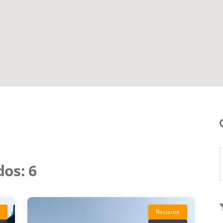
dos:
6
Reciente