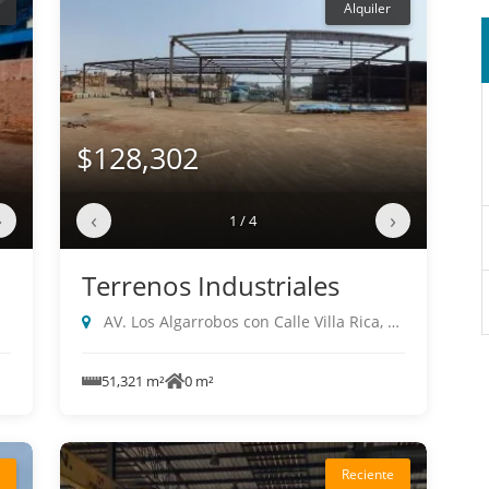
Alquiler
$128,302
›
‹
›
1 / 4
Terrenos Industriales
AV. Los Algarrobos con Calle Villa Rica, Villa El Salvador
51,321 m²
0 m²
Reciente