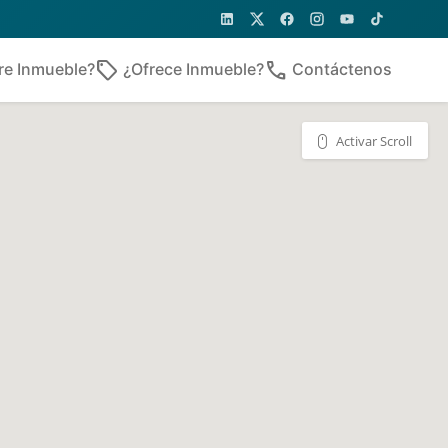
sell
phone
re Inmueble?
¿Ofrece Inmueble?
Contáctenos
Activar Scroll