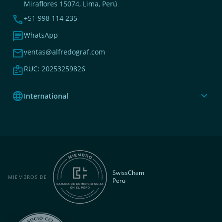
Miraflores 15074, Lima, Perú
phone
+51 998 114 235
chat
WhatsApp
mail
ventas@alfredograf.com
badge
RUC: 20253259826
language
expand_more
International
SwissCham
MIEMBROS DE
Peru