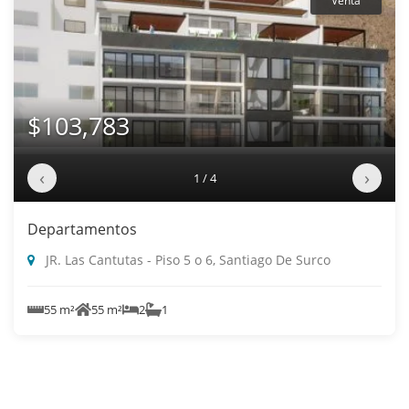
Venta
$103,783
‹
›
1 / 4
Departamentos
JR. Las Cantutas - Piso 5 o 6, Santiago De Surco
55 m²
55 m²
2
1