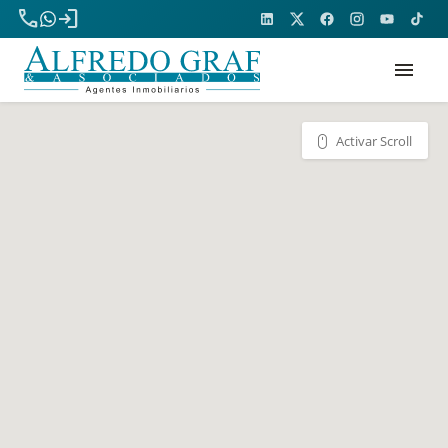
phone
login
menu
Activar Scroll