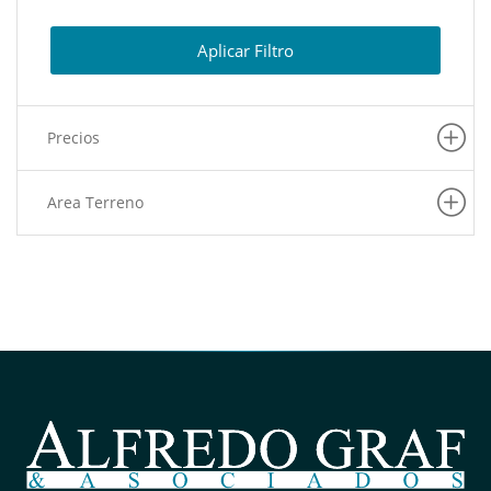
(1)
Magdalena Del Mar
(1)
Surquillo
Aplicar Filtro
(1)
La Victoria
(1)
San Isidro
Precios
Area Terreno