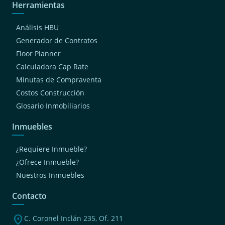
Herramientas
Análisis HBU
Generador de Contratos
Floor Planner
Calculadora Cap Rate
Minutas de Compraventa
Costos Construcción
Glosario Inmobiliarios
Inmuebles
¿Requiere Inmueble?
¿Ofrece Inmueble?
Nuestros Inmuebles
Contacto
location_on
C. Coronel Inclán 235, Of. 211