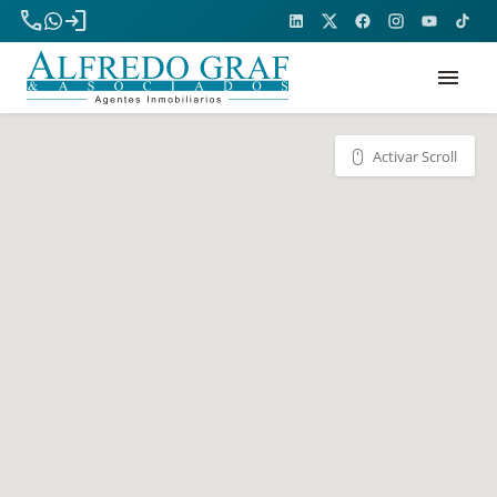
phone
login
menu
Activar Scroll