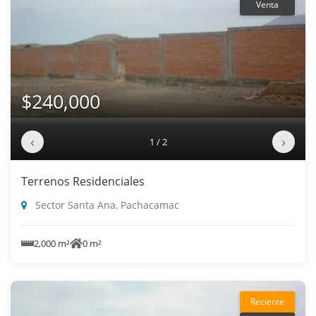
Venta
$240,000
‹
›
1 / 2
Terrenos Residenciales
Sector Santa Ana, Pachacamac
2,000 m²
0 m²
Reciente