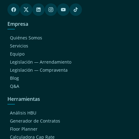
(2)
Surquillo
(2)
Lince
(1)
Empresa
Chaclacayo
(1)
San Juan De Miraflores
Quiénes Somos
(1)
San Luis
Servicios
Equipo
(1)
Magdalena Del Mar
Legislación — Arrendamiento
(1)
Cieneguilla
Legislación — Compraventa
(1)
Breña
Blog
(1)
San Bartolo
Q&A
(1)
Villa El Salvador
Herramientas
Análisis HBU
Generador de Contratos
Floor Planner
Calculadora Cap Rate