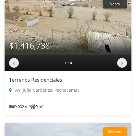
Venta
$1,416,738
‹
›
1 / 4
Terrenos Residenciales
AV. Julia Cardenas, Pachacamac
9,002 m²
0 m²
Reciente