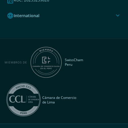
badge
language
expand_more
International
SwissCham
MIEMBROS DE
Peru
Cámara de Comercio
de Lima