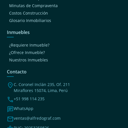
Minutas de Compraventa
Costos Construcción
Glosario Inmobiliarios
Inmuebles
¿Requiere Inmueble?
¿Ofrece Inmueble?
Nuestros Inmuebles
Contacto
location_on
C. Coronel Inclán 235, Of. 211
Miraflores 15074, Lima, Perú
phone
+51 998 114 235
chat
WhatsApp
mail
ventas@alfredograf.com
RUC: 20253259826