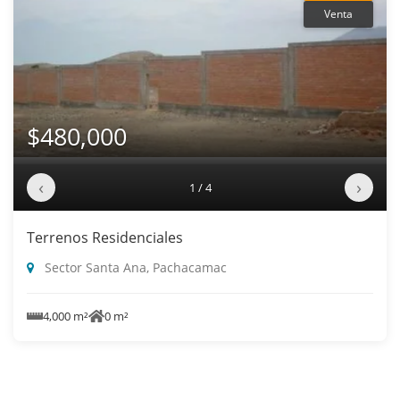
Venta
$480,000
‹
›
1 / 4
Terrenos Residenciales
Sector Santa Ana, Pachacamac
4,000 m²
0 m²