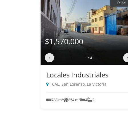
Venta
$1,570,000
‹
1 / 4
Locales Industriales
CAL. San Lorenzo, La Victoria
788 m²
854 m²
4
2