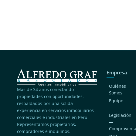
Empresa
Quiénes
Más de 34 años conectando
Somos
propiedades con oportunidades,
Equipo
respaldados por una sólida
experiencia en servicios inmobiliarios
Legislación
comerciales e industriales en Perú.
—
Representamos propietarios,
Compravent
compradores e inquilinos.