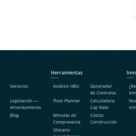
Herramientas
Inm
Servicios
Análisis HBU
Generador
¿Re
de Contratos
In
Legislación —
Floor Planner
Calculadora
Nue
Arrendamiento
Cap Rate
In
Blog
Minutas de
Costos
Compraventa
Construcción
a
Glosario