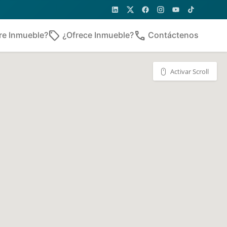
sell
phone
re Inmueble?
¿Ofrece Inmueble?
Contáctenos
Activar Scroll