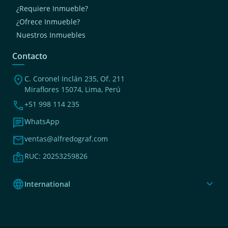
¿Requiere Inmueble?
¿Ofrece Inmueble?
Nuestros Inmuebles
Contacto
location_on
C. Coronel Inclán 235, Of. 211
Miraflores 15074, Lima, Perú
phone
+51 998 114 235
chat
WhatsApp
mail
ventas@alfredograf.com
badge
RUC: 20253259826
language
expand_more
International