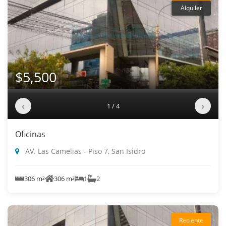
Alquiler
$5,500
‹
›
1 / 4
Oficinas
AV. Las Camelias - Piso 7, San Isidro
306 m²
306 m²
1
2
Reciente