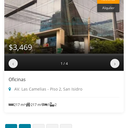
Alquiler
$3,469
‹
›
1 / 4
Oficinas
AV. Las Camelias - Piso 2, San Isidro
217 m²
217 m²
1
2