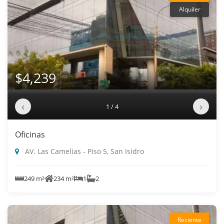
Alquiler
$4,239
‹
›
1 / 4
Oficinas
AV. Las Camelias - Piso 5, San Isidro
249 m²
234 m²
1
2
Reciente