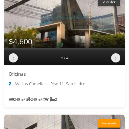
Alquiler
$4,600
‹
›
1 / 4
Oficinas
AV. Las Camelias - Piso 11, San Isidro
249 m²
249 m²
1
2
Reciente