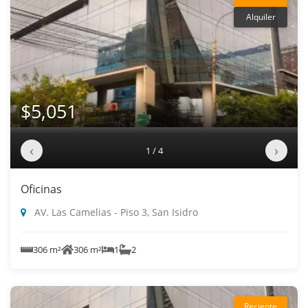
Alquiler
$5,051
‹
›
1 / 4
Oficinas
AV. Las Camelias - Piso 3, San Isidro
306 m²
306 m²
1
2
Reciente