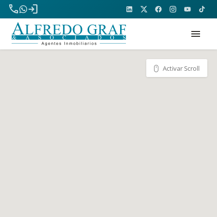
phone
login
menu
Activar Scroll