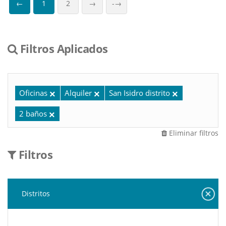
←
1
2
→
-→
Filtros Aplicados
Oficinas
Alquiler
San Isidro distrito
2 baños
Eliminar filtros
Filtros
Distritos