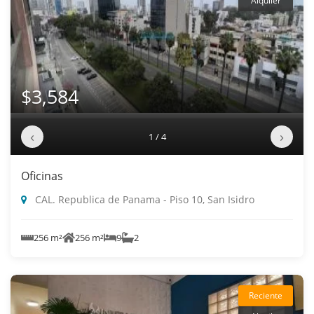
Alquiler
$3,584
‹
›
1 / 4
Oficinas
CAL. Republica de Panama - Piso 10, San Isidro
256 m²
256 m²
9
2
Reciente