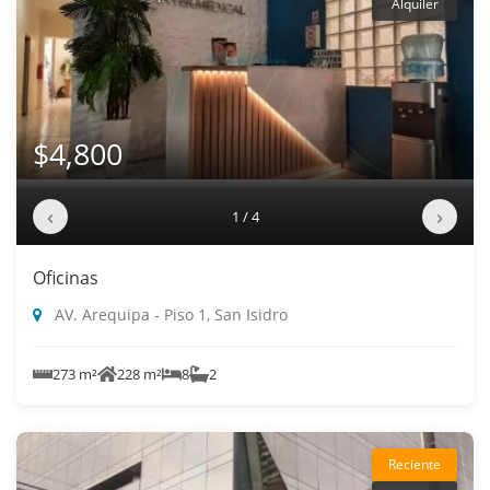
Alquiler
$4,800
‹
›
1 / 4
Oficinas
AV. Arequipa - Piso 1, San Isidro
273 m²
228 m²
8
2
Reciente