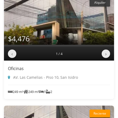
Alquiler
$4,476
‹
›
1 / 4
Oficinas
AV. Las Camelias - Piso 10, San Isidro
249 m²
249 m²
1
2
Reciente