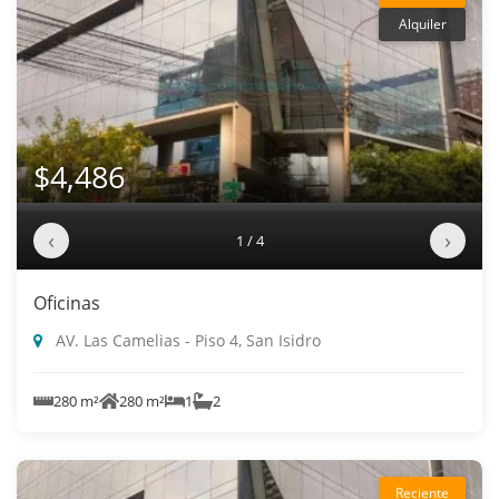
Alquiler
$4,486
‹
›
1 / 4
Oficinas
AV. Las Camelias - Piso 4, San Isidro
280 m²
280 m²
1
2
Reciente