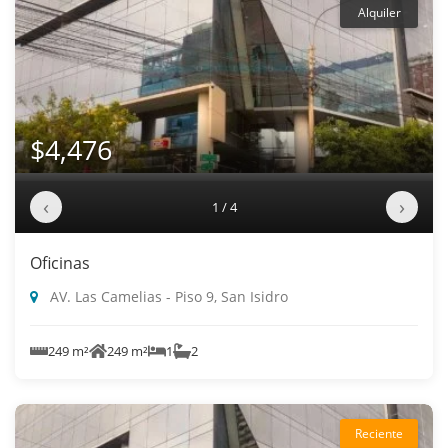
Alquiler
$4,476
‹
›
1 / 4
Oficinas
AV. Las Camelias - Piso 9, San Isidro
249 m²
249 m²
1
2
Reciente