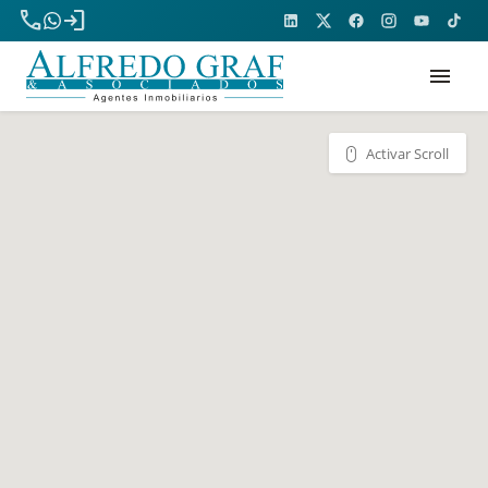
phone
login
menu
Activar Scroll