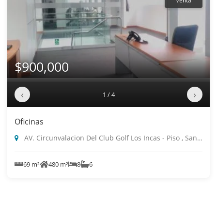
Venta
$900,000
‹
›
1 / 4
Oficinas
AV. Circunvalacion Del Club Golf Los Incas - Piso , Santiago De Surco
69 m²
480 m²
8
6