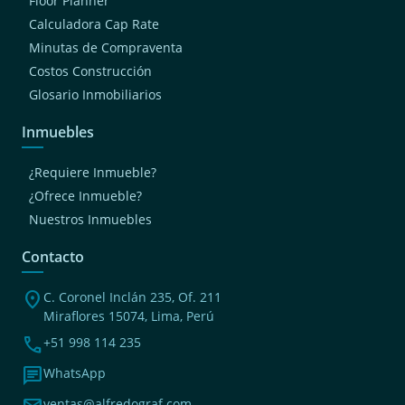
Floor Planner
Calculadora Cap Rate
Minutas de Compraventa
Costos Construcción
Glosario Inmobiliarios
Inmuebles
¿Requiere Inmueble?
¿Ofrece Inmueble?
Nuestros Inmuebles
Contacto
location_on
C. Coronel Inclán 235, Of. 211
Miraflores 15074, Lima, Perú
phone
+51 998 114 235
chat
WhatsApp
ventas@alfredograf.com