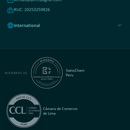
mail
badge
RUC: 20253259826
language
expand_more
International
SwissCham
MIEMBROS DE
Peru
Cámara de Comercio
de Lima