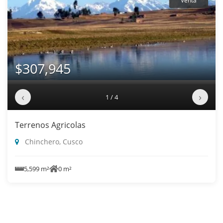
Venta
$307,945
‹
›
1 / 4
Terrenos Agricolas
Chinchero, Cusco
5,599 m²
0 m²