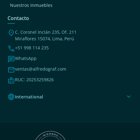
Nuestros Inmuebles
Contacto
location_on
C. Coronel Inclán 235, Of. 211
Miraflores 15074, Lima, Perú
phone
+51 998 114 235
chat
WhatsApp
mail
ventas@alfredograf.com
badge
RUC: 20253259826
language
expand_more
International