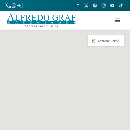
phone
login
menu
Activar Scroll