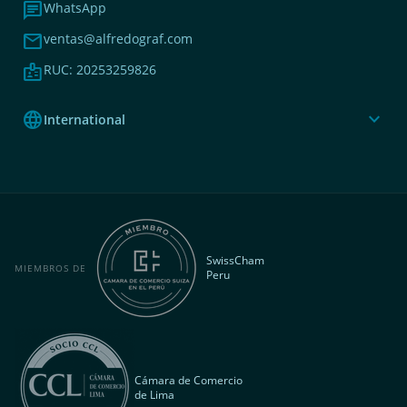
chat
WhatsApp
mail
ventas@alfredograf.com
badge
RUC: 20253259826
language
expand_more
International
SwissCham
MIEMBROS DE
Peru
Cámara de Comercio
de Lima