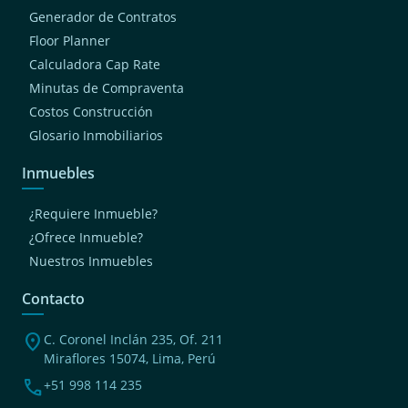
Generador de Contratos
Floor Planner
Calculadora Cap Rate
Minutas de Compraventa
Costos Construcción
Glosario Inmobiliarios
Inmuebles
¿Requiere Inmueble?
¿Ofrece Inmueble?
Nuestros Inmuebles
Contacto
location_on
C. Coronel Inclán 235, Of. 211
Miraflores 15074, Lima, Perú
phone
+51 998 114 235