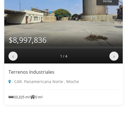
Venta
$8,997,836
‹
›
1 / 4
Terrenos Industriales
CAR. Panamericana Norte , Moche
33,325 m²
0 m²