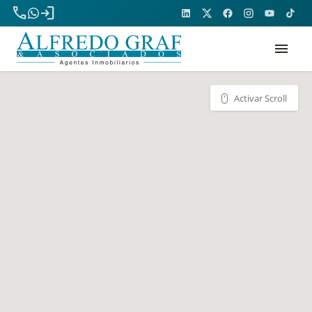
phone
login
menu
Activar Scroll