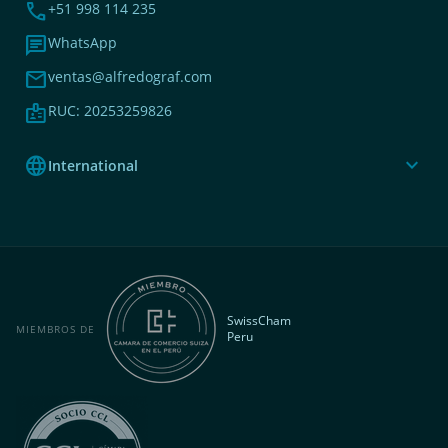
phone
+51 998 114 235
chat
WhatsApp
mail
ventas@alfredograf.com
badge
RUC: 20253259826
language
expand_more
International
SwissCham
MIEMBROS DE
Peru