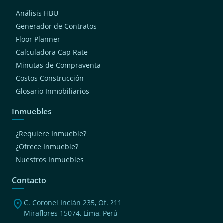
Análisis HBU
Generador de Contratos
Floor Planner
Calculadora Cap Rate
Minutas de Compraventa
Costos Construcción
Glosario Inmobiliarios
Inmuebles
¿Requiere Inmueble?
¿Ofrece Inmueble?
Nuestros Inmuebles
Contacto
location_on
C. Coronel Inclán 235, Of. 211
Miraflores 15074, Lima, Perú