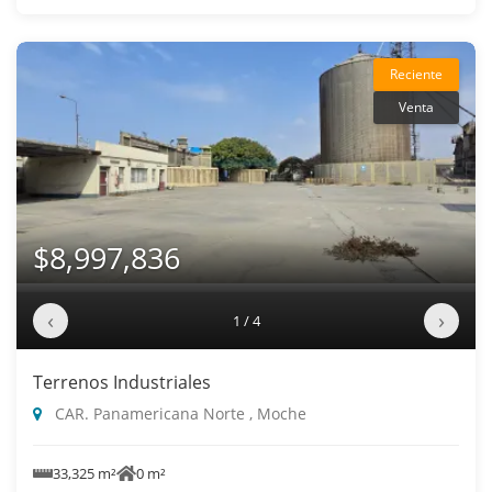
Reciente
Venta
$8,997,836
‹
›
1 / 4
Terrenos Industriales
CAR. Panamericana Norte , Moche
33,325 m²
0 m²