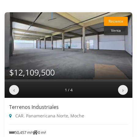
Reciente
Venta
$12,109,500
‹
›
1 / 4
Terrenos Industriales
CAR. Panamericana Norte, Moche
50,457 m²
0 m²