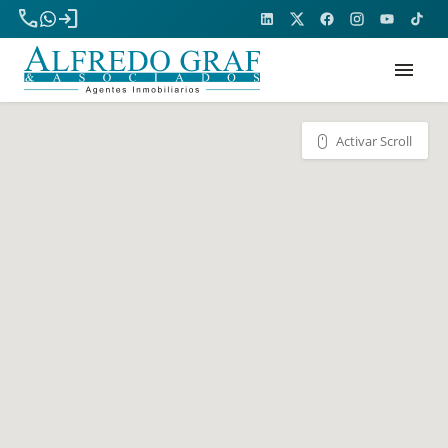
phone
login
menu
Activar Scroll