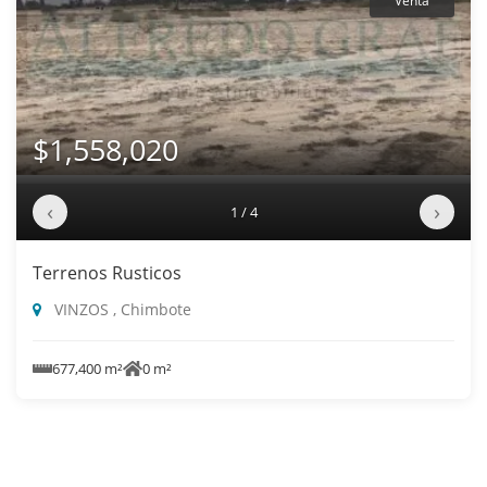
Venta
$1,558,020
‹
›
1 / 4
Terrenos Rusticos
VINZOS , Chimbote
677,400 m²
0 m²