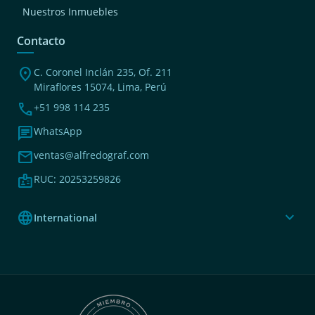
Nuestros Inmuebles
Contacto
location_on
C. Coronel Inclán 235, Of. 211
Miraflores 15074, Lima, Perú
phone
+51 998 114 235
chat
WhatsApp
mail
ventas@alfredograf.com
badge
RUC: 20253259826
language
expand_more
International