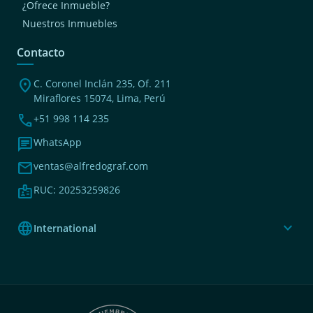
¿Ofrece Inmueble?
Nuestros Inmuebles
Contacto
location_on
C. Coronel Inclán 235, Of. 211
Miraflores 15074, Lima, Perú
phone
+51 998 114 235
chat
WhatsApp
mail
ventas@alfredograf.com
badge
RUC: 20253259826
language
expand_more
International