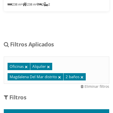
238 m²
238 m²
2
2
Filtros Aplicados
Oficinas
Alquiler
Magdalena Del Mar distrito
2 baños
Eliminar filtros
Filtros