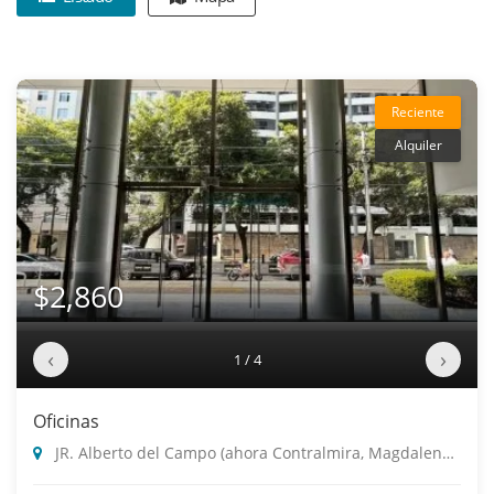
Reciente
Alquiler
$2,860
‹
›
1 / 4
Oficinas
JR. Alberto del Campo (ahora Contralmira, Magdalena Del Mar