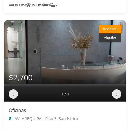
393 m²
393 m²
1
2
Reciente
Alquiler
$2,700
‹
›
1 / 4
Oficinas
AV. AREQUIPA - Piso 3, San Isidro