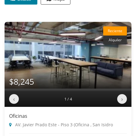
Reciente
Alquiler
$8,245
‹
›
1 / 4
Oficinas
AV. Javier Prado Este - Piso 3 (Oficina , San Isidro