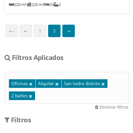
220 m²
220 m²
10
2
←-
←
1
2
→
Filtros Aplicados
Oficinas
Alquiler
San Isidro distrito
2 baños
Eliminar filtros
Filtros