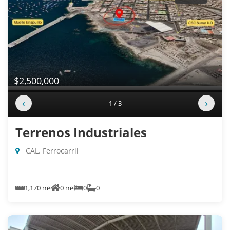
$2,500,000
‹
›
1 / 3
Terrenos Industriales
CAL. Ferrocarril
1,170 m²
0 m²
0
0