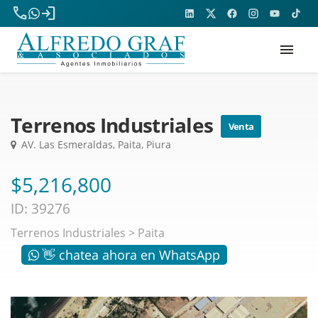
phone
login
menu
Terrenos Industriales
Venta
AV. Las Esmeraldas, Paita, Piura
$5,216,800
ID: 39276
Terrenos Industriales
>
Paita
👋 chatea ahora en WhatsApp