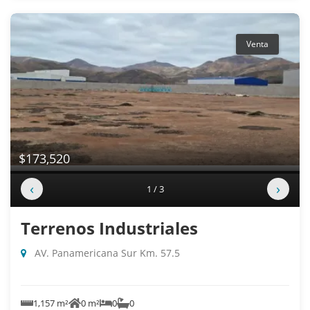
Venta
$173,520
‹
›
1 / 3
Terrenos Industriales
AV. Panamericana Sur Km. 57.5
1,157 m²
0 m²
0
0