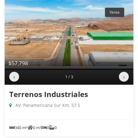
Venta
$57,798
‹
›
1 / 3
Terrenos Industriales
AV. Panamericana Sur Km. 57.5
340 m²
0 m²
0
0