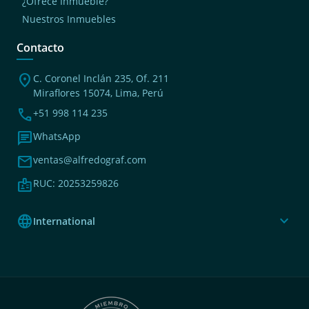
¿Ofrece Inmueble?
Nuestros Inmuebles
Contacto
location_on
C. Coronel Inclán 235, Of. 211
Miraflores 15074, Lima, Perú
phone
+51 998 114 235
chat
WhatsApp
mail
ventas@alfredograf.com
badge
RUC: 20253259826
language
expand_more
International