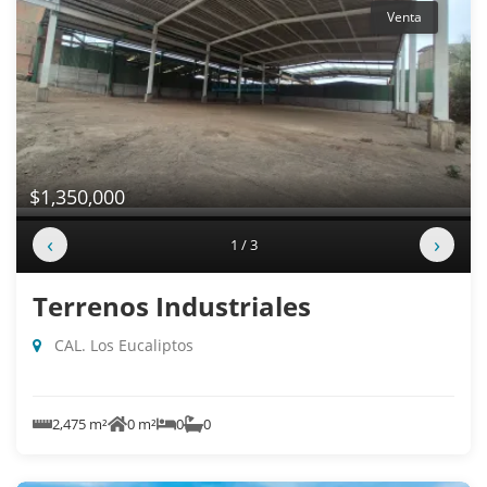
Venta
$1,350,000
‹
›
1 / 3
Terrenos Industriales
CAL. Los Eucaliptos
2,475 m²
0 m²
0
0