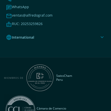
chat
WhatsApp
mail
ventas@alfredograf.com
badge
RUC: 20253259826
language
expand_more
International
SwissCham
MIEMBROS DE
Peru
Cámara de Comercio