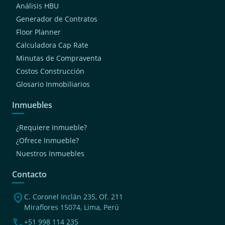
Análisis HBU
Generador de Contratos
Floor Planner
Calculadora Cap Rate
Minutas de Compraventa
Costos Construcción
Glosario Inmobiliarios
Inmuebles
¿Requiere Inmueble?
¿Ofrece Inmueble?
Nuestros Inmuebles
Contacto
location_on
C. Coronel Inclán 235, Of. 211
Miraflores 15074, Lima, Perú
phone
+51 998 114 235