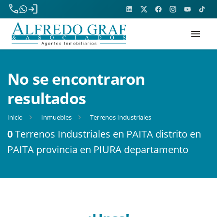
phone
login
menu
No se encontraron
resultados
Inicio
Inmuebles
Terrenos Industriales
0
Terrenos Industriales en PAITA distrito en
PAITA provincia en PIURA departamento