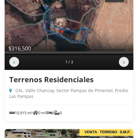
$316,500
‹
›
1 / 3
Terrenos Residenciales
CAL. Valle Chancay, Sector Pampas de Pimentel, Predio
Las Pampas
10,915 m²
0 m²
0
0