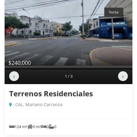
Venta
$240,000
‹
›
1 / 3
Terrenos Residenciales
CAL. Mariano Carranza
124 m²
0 m²
0
0