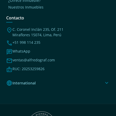
¿Ofrece Inmueble?
Nuestros Inmuebles
Contacto
location_on
C. Coronel Inclán 235, Of. 211
Miraflores 15074, Lima, Perú
phone
+51 998 114 235
chat
WhatsApp
mail
ventas@alfredograf.com
badge
RUC: 20253259826
language
expand_more
International