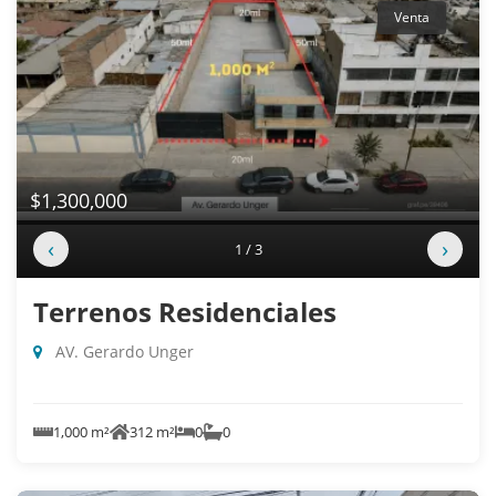
Venta
$1,300,000
‹
›
1 / 3
Terrenos Residenciales
AV. Gerardo Unger
1,000 m²
312 m²
0
0