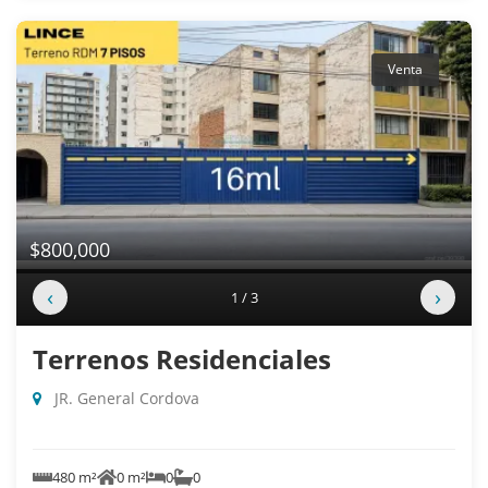
Venta
$800,000
‹
›
1 / 3
Terrenos Residenciales
JR. General Cordova
480 m²
0 m²
0
0