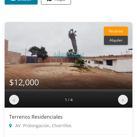
Reciente
Alquiler
$12,000
‹
›
1 / 4
Terrenos Residenciales
AV. Prolongacion, Chorrillos