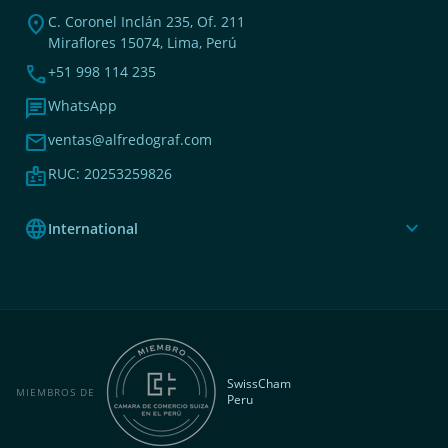
location_on
C. Coronel Inclán 235, Of. 211
Miraflores 15074, Lima, Perú
phone
+51 998 114 235
chat
WhatsApp
mail
ventas@alfredograf.com
badge
RUC: 20253259826
language
expand_more
International
SwissCham
MIEMBROS DE
Peru