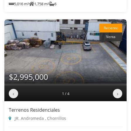
5,016 m²
1,758 m²
6
Reciente
Venta
$2,995,000
‹
›
1 / 4
Terrenos Residenciales
JR. Andromeda , Chorrillos