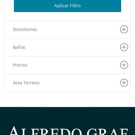
(2)
Lima Cercado
Aplicar Filtro
(1)
Puente Piedra
(1)
Carabayllo
Dormitorios
(1)
Rimac
(1)
Los Olivos
Baños
(1)
Ate
(1)
Lince
Precios
(1)
San Martin De Porres
Area Terreno