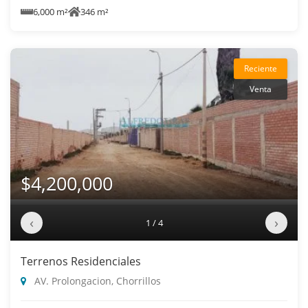
6,000 m²
346 m²
Reciente
Venta
$4,200,000
‹
›
1 / 4
Terrenos Residenciales
AV. Prolongacion, Chorrillos