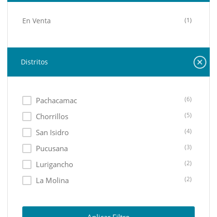
En Venta
(1)
Distritos
(6)
Pachacamac
(5)
Chorrillos
(4)
San Isidro
(3)
Pucusana
(2)
Lurigancho
(2)
La Molina
(2)
Santiago De Surco
(2)
Lima Cercado