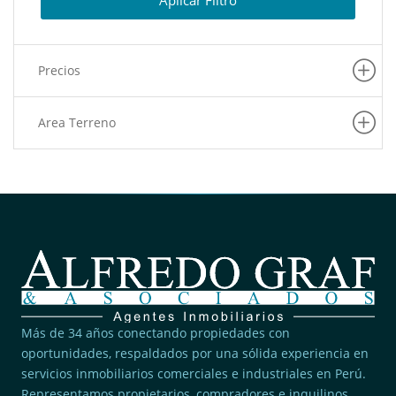
Aplicar Filtro
(1)
Puente Piedra
(1)
Carabayllo
Precios
(1)
Rimac
(1)
Los Olivos
Area Terreno
(1)
Ate
(1)
Lince
(1)
San Martin De Porres
Más de 34 años conectando propiedades con
oportunidades, respaldados por una sólida experiencia en
servicios inmobiliarios comerciales e industriales en Perú.
Representamos propietarios, compradores e inquilinos.