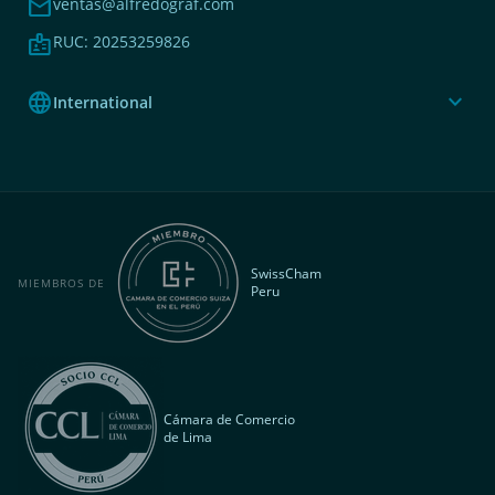
mail
ventas@alfredograf.com
badge
RUC: 20253259826
language
expand_more
International
SwissCham
MIEMBROS DE
Peru
Cámara de Comercio
de Lima