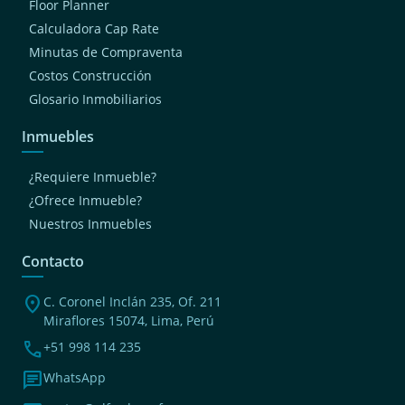
Floor Planner
Calculadora Cap Rate
Minutas de Compraventa
Costos Construcción
Glosario Inmobiliarios
Inmuebles
¿Requiere Inmueble?
¿Ofrece Inmueble?
Nuestros Inmuebles
Contacto
location_on
C. Coronel Inclán 235, Of. 211
Miraflores 15074, Lima, Perú
phone
+51 998 114 235
chat
WhatsApp