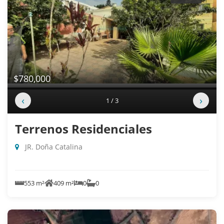
$780,000
‹
›
1 / 3
Terrenos Residenciales
JR. Doña Catalina
553 m²
409 m²
0
0