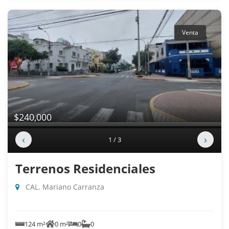
Venta
$240,000
‹
›
1 / 3
Terrenos Residenciales
CAL. Mariano Carranza
124 m²
0 m²
0
0