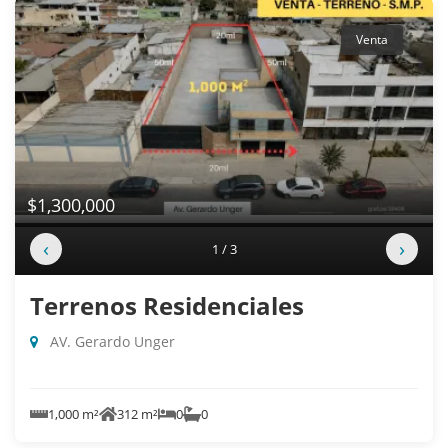
Venta
$1,300,000
‹
›
1 / 3
Terrenos Residenciales
AV. Gerardo Unger
1,000 m²
312 m²
0
0