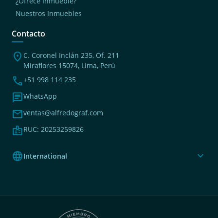
¿Ofrece Inmueble?
Nuestros Inmuebles
Contacto
location_on
C. Coronel Inclán 235, Of. 211
Miraflores 15074, Lima, Perú
phone
+51 998 114 235
chat
WhatsApp
mail
ventas@alfredograf.com
badge
RUC: 20253259826
language
expand_more
International