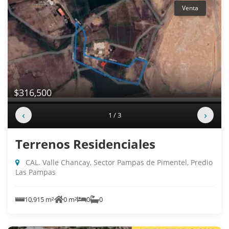
Venta
$316,500
‹
›
1 / 3
Terrenos Residenciales
CAL. Valle Chancay, Sector Pampas de Pimentel, Predio
Las Pampas
10,915 m²
0 m²
0
0