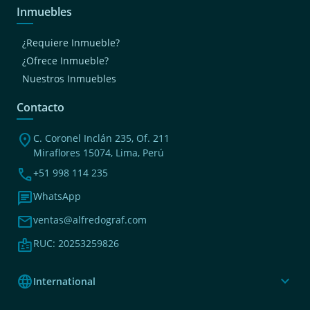
Inmuebles
¿Requiere Inmueble?
¿Ofrece Inmueble?
Nuestros Inmuebles
Contacto
location_on
C. Coronel Inclán 235, Of. 211
Miraflores 15074, Lima, Perú
phone
+51 998 114 235
chat
WhatsApp
mail
ventas@alfredograf.com
badge
RUC: 20253259826
language
expand_more
International