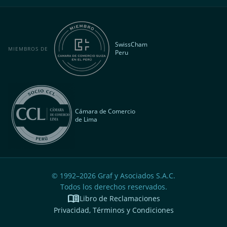
SwissCham
MIEMBROS DE
Peru
Cámara de Comercio
de Lima
© 1992–
2026
Graf y Asociados S.A.C.
Todos los derechos reservados.
menu_book
Libro de Reclamaciones
Privacidad, Términos y Condiciones