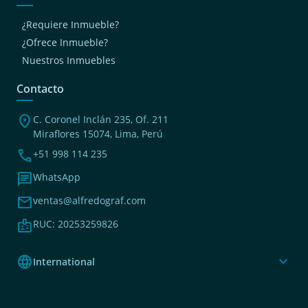
¿Requiere Inmueble?
¿Ofrece Inmueble?
Nuestros Inmuebles
Contacto
location_on
C. Coronel Inclán 235, Of. 211
Miraflores 15074, Lima, Perú
phone
+51 998 114 235
chat
WhatsApp
mail
ventas@alfredograf.com
badge
RUC: 20253259826
language
expand_more
International